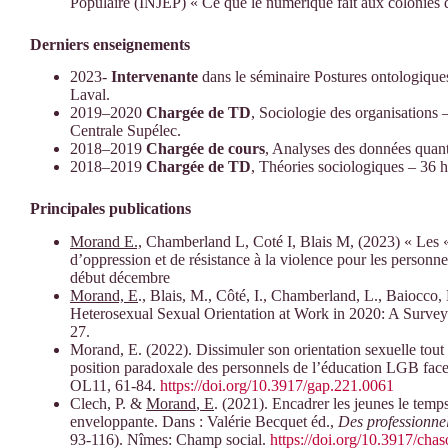
Populaire (INJEP) « Ce que le numérique fait aux colonies 
Derniers enseignements
2023-
Intervenante
dans le séminaire Postures ontologiques
Laval.
2019–2020
Chargée de TD
, Sociologie des organisations 
Centrale Supélec.
2018–2019
Chargée de cours
, Analyses des données quan
2018–2019
Chargée de TD
, Théories sociologiques – 36 
Principales publications
Morand E.,
Chamberland L, Coté I, Blais M, (2023) « Les « pl
d’oppression et de résistance à la violence pour les pers
début décembre
Morand,
E
., Blais, M., Côté, I., Chamberland, L., Baiocc
Heterosexual Sexual Orientation at Work in 2020: A Sur
27.
Morand, E. (2022). Dissimuler son orientation sexuelle tout e
position paradoxale des personnels de l’éducation LGB face
OL11, 61-84.
https://doi.org/10.3917/gap.221.0061
Clech, P. &
Morand
, E
. (2021). Encadrer les jeunes le temp
enveloppante. Dans : Valérie Becquet éd.,
Des professionne
93-116). Nîmes: Champ social.
https://doi.org/10.3917/ch