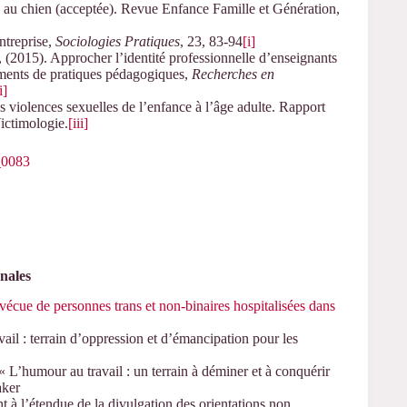
, au chien (acceptée). Revue Enfance Famille et Génération,
ntreprise,
Sociologies Pratiques
, 23, 83-94
[i]
 (2015). Approcher l’identité professionnelle d’enseignants
gements de pratiques pédagogiques,
Recherches en
i]
iolences sexuelles de l’enfance à l’âge adulte. Rapport
ictimologie.
[iii]
_0083
nales
vécue de personnes trans et non-binaires hospitalisées dans
ail : terrain d’oppression et d’émancipation pour les
umour au travail : un terrain à déminer et à conquérir
aker
à l’étendue de la divulgation des orientations non