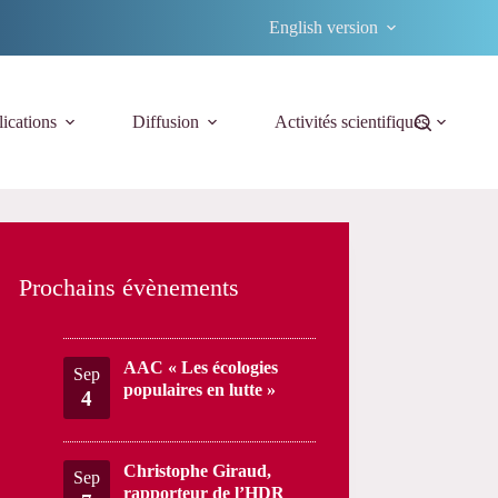
English version
ications
Diffusion
Activités scientifiques
Prochains évènements
AAC « Les écologies
Sep
populaires en lutte »
4
Christophe Giraud,
Sep
rapporteur de l’HDR