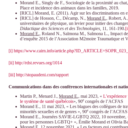
Morand E., Singly de F., Sociologie de la proximité au chat
Place et incidence des animaux dans les familles, 2019.
[RICL] Morand, E. (2011). Agir sur les discriminations en e
[RICL] de Hosson, C., Décamp, N.,
Morand E.,
Robert, A.,
universitaires de physique, un levier pour initier des chan
Didactique des Sciences et des Technologies,
11, 161-190.
[i
Morand E.,
Roland N., Salmona M., Salmona L., Impact des v
d’enquête 2015 de l’Association M2moire Traumatique et V
[i]
https://www.cairn.info/article.php?ID_ARTICLE=SOPR_023
[ii]
http://rdst.revues.org/1014
[iii]
http://stopaudeni.com/rapport
Communications dans des conférences internationales et natio
Martin P., Menard J.,
Morand E.,
mai 2023, «
L’expérience 
e
le système de santé québécois
», 90
congrès de l’ACFAS
Morand E., 11 mai 2023, « Les blagues des collègues de trav
e
minorités sexuelles et de genres », 90
congrès de l’ACFAS
Morand E., Journées SAVIE-LGBTQ 2022, 10 novembre, « L’h
pour les personnes LGBTQ+ », Émilie Morand et Olivia B
Morand E, 12 novembre 2021, « Les facteurs qui contribuent 