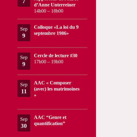
7
d’Anne Unterreiner
14h00
–
18h00
Colloque «La loi du 9
Sep
septembre 1986»
9
Cercle de lecture #30
Sep
17h00
–
19h00
9
AAC « Composer
Sep
(avec) les matrimoines
11
»
AAC “Genre et
Sep
quantification”
30