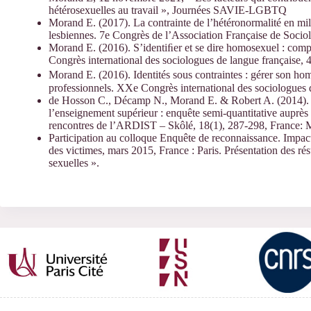
hétérosexuelles au travail », Journées SAVIE-LGBTQ
Morand E. (2017). La contrainte de l’hétéronormalité en mili
lesbiennes. 7e Congrès de l’Association Française de Sociolo
Morand E. (2016). S’identiﬁer et se dire homosexuel : compa
Congrès international des sociologues de langue française, 4
Morand E. (2016). Identités sous contraintes : gérer son hom
professionnels. XXe Congrès international des sociologues d
de Hosson C., Décamp N., Morand E. & Robert A. (2014). E
l’enseignement supérieur : enquête semi-quantitative auprès
rencontres de l’ARDIST – Skôlé, 18(1), 287-298, France: M
Participation au colloque Enquête de reconnaissance. Impact
des victimes, mars 2015, France : Paris. Présentation des rés
sexuelles ».