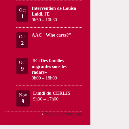
Intervention de Louisa
Oct
Laidi, JE
1
9h50
–
10h30
AAC "Who cares?"
Oct
2
JE «Des familles
Oct
migrantes sous les
9
radars»
9h00
–
18h00
Lundi du CERLIS
Nov
9h30
–
17h00
9
›
Tous les évènements