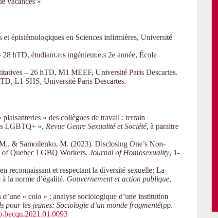
de vacances »
 et épistémologiques en Sciences infirmières, Université
– 28 hTD, étudiant.e.s ingénieur.e.s 2e année, École
titatives – 26 hTD, M1 MEEF, Université Paris Descartes.
hTD, L1 SHS, Université Paris Descartes.
aisanteries » des collègues de travail : terrain
onnes LGBTQ+ »,
Revue Genre Sexualité et Société
, à paraitre
o, M., & Samoilenko, M. (2023). Disclosing One’s Non-
vey of Quebec LGBQ Workers.
Journal of Homosexuality
, 1-
n reconnaissant et respectant la diversité sexuelle: La
 à la norme d’égalité.
Gouvernement et action publique
,
s d’une « colo » : analyse sociologique d’une institution
ls pour les jeunes: Sociologie d’un monde fragmenté
(pp.
aso.becqu.2021.01.0093