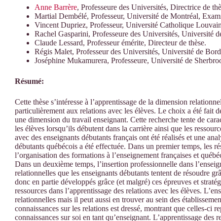
Anne Barrère
, Professeure des Universités, Directrice de thè
Martial Dembélé, Professeur, Université de Montréal, Exami
Vincent Dupriez, Professeur, Université Catholique Louvai
Rachel Gasparini, Professeure des Universités, Université 
Claude Lessard, Professeur émérite, Directeur de thèse.
Régis Malet, Professeur des Universités, Université de Bord
Joséphine Mukamurera, Professeure, Université de Sherbroo
Résumé:
Cette thèse s’intéresse à l’apprentissage de la dimension relationn
particulièrement aux relations avec les élèves. Le choix a été fait 
une dimension du travail enseignant. Cette recherche tente de carac
les élèves lorsqu’ils débutent dans la carrière ainsi que les ressour
avec des enseignants débutants français ont été réalisés et une an
débutants québécois a été effectuée. Dans un premier temps, les rés
l’organisation des formations à l’enseignement françaises et québéc
Dans un deuxième temps, l’insertion professionnelle dans l’ense
relationnelles que les enseignants débutants tentent de résoudre gr
donc en partie développés grâce (et malgré) ces épreuves et stratég
ressources dans l’apprentissage des relations avec les élèves. L’e
relationnelles mais il peut aussi en trouver au sein des établissemen
connaissances sur les relations est dressé, montrant que celles-ci r
connaissances sur soi en tant qu’enseignant. L’apprentissage des re