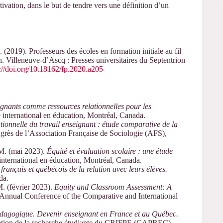
tivation, dans le but de tendre vers une définition d’un
 (2019). Professeurs des écoles en formation initiale au fil
n. Villeneuve-d’Ascq : Presses universitaires du Septentrion
s://doi.org/10.18162/fp.2020.a205
ignants comme ressources relationnelles pour les
 international en éducation, Montréal, Canada.
tionnelle du travail enseignant : étude comparative de la
grès de l’Association Française de Sociologie (AFS),
 M. (mai 2023).
Équité et évaluation scolaire : une étude
international en éducation, Montréal, Canada.
français et québécois de la relation avec leurs élèves.
da.
M. (février 2023).
Equity and Classroom Assessment: A
 Annual Conference of the Comparative and International
pédagogique. Devenir enseignant en France et au Québec.
otion de la recherche étudiante du CRIFPE (CAPREC),