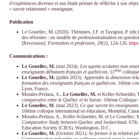
d’expériences diverses et son étude permet de réfléchir à son objec
« savoir relationnel » enseignant.
Publication
Le Gouellec, M. (2020). Thémines, J.F. et Tavignot, P. (dir.).
des réformes : un modèle de professionnalisation en questio
[Recension].
Formation et profession, 28(2)
, 124-126.
http
Communications :
Le Gouellec, M.
(mai 2024).
Les agents scolaires non ense
ième
enseignants débutants français et québécois.
11
colloque
Le Gouellec, M.
(juillet 2023).
Apprendre la dimension rela
formation des enseignants français et québécois
. 10ème con
Lyon, France.
Morales-Perlaza, A.,
Le Gouellec, M.
et Keller-Schneider,
comparative entre le Québec et la Suisse
. 10ième Colloque 
Le Gouellec, M
. (mai 2023).
Ce que savent les enseignants 
10ième colloque international en éducation, Montréal, Cana
Morales-Perlaza, A., Keller-Schneider, M. et Le Gouellec, 
Comparative Study between Quebec and Switzerland
. 67th
Education Society (CIES), Washington, D.C.
Le Gouellec, M.
(Octobre 2021).
Se former à la relation 
Communication présentée au colloque annuel pour la prom