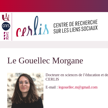
Passer
au
contenu
Le Gouellec Morgane
Docteure en sciences de l’éducation et de
CERLIS
E-mail :
legouellec.m@gmail.com