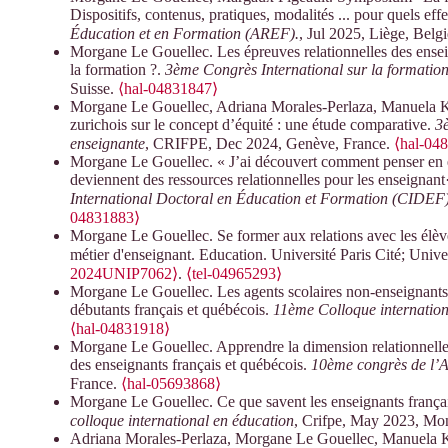
Dispositifs, contenus, pratiques, modalités ... pour quels eff
Éducation et en Formation (AREF).
, Jul 2025, Liège, Belg
Morgane Le Gouellec. Les épreuves relationnelles des enseig
la formation ?.
3ème Congrès International sur la formation 
Suisse.
⟨hal-04831847⟩
Morgane Le Gouellec, Adriana Morales-Perlaza, Manuela Ke
zurichois sur le concept d’équité : une étude comparative.
3è
enseignante
, CRIFPE, Dec 2024, Genève, France.
⟨hal-04
Morgane Le Gouellec. « J’ai découvert comment penser en en
deviennent des ressources relationnelles pour les enseignant
International Doctoral en Éducation et Formation (CIDEF
04831883⟩
Morgane Le Gouellec. Se former aux relations avec les élè
métier d'enseignant. Education. Université Paris Cité; Unive
2024UNIP7062⟩
.
⟨tel-04965293⟩
Morgane Le Gouellec. Les agents scolaires non-enseignants 
débutants français et québécois.
11ème Colloque internation
⟨hal-04831918⟩
Morgane Le Gouellec. Apprendre la dimension relationnelle 
des enseignants français et québécois.
10ème congrès de l’A
France.
⟨hal-05693868⟩
Morgane Le Gouellec. Ce que savent les enseignants français
colloque international en éducation
, Crifpe, May 2023, Mo
Adriana Morales-Perlaza, Morgane Le Gouellec, Manuela Kell