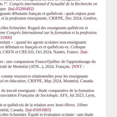
ets ?".
Congrès international d’Actualité de la Recherche en
ique.
⟨hal-05290492⟩
nants débutants français et québécois : quels enjeux pour
et la profession enseignante
, CRIFPE, Dec 2024, Genève,
ller-Schneider. Regard des enseignants québécois et
me Congrès International sur la formation et la profession
831900⟩
fant » : quand les agents scolaires non-enseignants
·es débutant·es français·es et québécois·es.
Colloque
)
, CREN et CREAD, Oct 2024, Nantes, France.
⟨hal-
ves : une comparaison France/Québec de l'apprentissage du
rsité de Montréal (1878-..), 2024. Français.
⟨NNT :
comme ressources relationnelles pour les enseignants
al en éducation
, CRIFPE, May 2024, Montréal, Canada.
du travail enseignant : étude comparative de la formation
ssociation Française de Sociologie
, AFS, Jul 2023, Lyon,
 et québécois de la relation avec leurs élèves.
10ème
ntréal, Canada.
⟨hal-05693883⟩
er-Schneider. Équité et évaluation scolaire : une étude