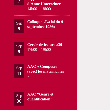
7
d’Anne Unterreiner
14h00
–
18h00
Colloque «La loi du 9
Sep
septembre 1986»
9
Cercle de lecture #30
Sep
17h00
–
19h00
9
AAC « Composer
Sep
(avec) les matrimoines
11
»
AAC “Genre et
Sep
quantification”
30