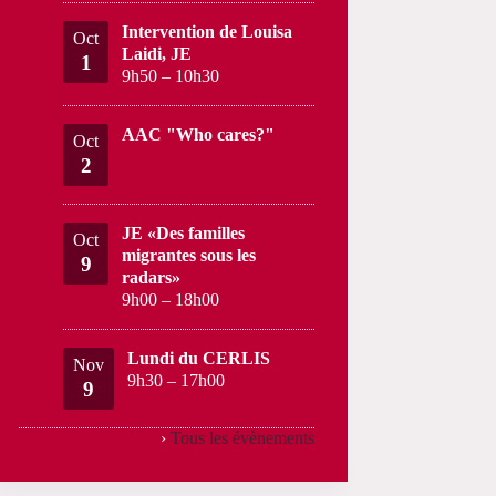
Intervention de Louisa
Oct
Laidi, JE
1
9h50
–
10h30
AAC "Who cares?"
Oct
2
JE «Des familles
Oct
migrantes sous les
9
radars»
9h00
–
18h00
Lundi du CERLIS
Nov
9h30
–
17h00
9
›
Tous les évènements