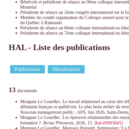
Bénévole et présidente de séance au 9ème colloque interna
Montréal
Présidente de séance au 2ème congrès international sur la fo
Membre du comité organisateur du Colloque annuel pour l
du Québec à Rimouski
Présidente de séance au 8ème colloque international en éd
Présidente de séance au 7ème colloque international en éd
HAL - Liste des publications
Publications
Métadonnées
13
documents
Morgane Le Gouellec. Le travail relationnel au cœur des ré
débutants français et québécois.
Le plus beau métier du mon
Nouveau management public
, AFS, Jun 2026, Saint-Denis
Morgane Le Gouellec. Les épreuves relationnelles des enseig
formation ?.
Revue Phronesis
, 2026, 15.
⟨hal-05693845⟩
Morgane Le Gouellec, Margaux Pigeault. Symposium "La form