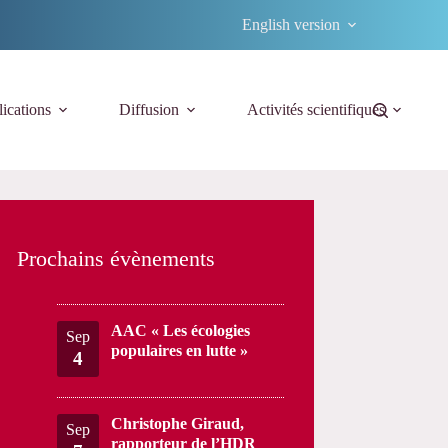
English version
ications
Diffusion
Activités scientifiques
Prochains évènements
AAC « Les écologies
Sep
populaires en lutte »
4
Christophe Giraud,
Sep
rapporteur de l’HDR