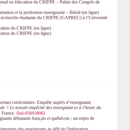
tional en éducation du CRIFPE – Palais des Congrès de
rmation et la profession enseignante – Brésil (en ligne)
a recherche étudiante du CRIFPE (CAPREC) à l’Université
ucation du CRIFPE (en ligne)
ucation du CRIFPE (en ligne)
formes curriculaires. Enquête auprès d’enseignants
de ? Le travail empêché des enseignant·es à l’heure du
, France.
⟨hal-05693896⟩
nants débutants français et québécois : un enjeu de
ation des enseignants au défi de l'intégration.