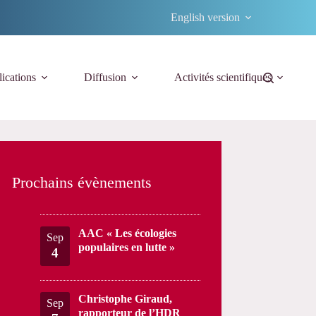
English version
ications
Diffusion
Activités scientifiques
Prochains évènements
AAC « Les écologies
Sep
populaires en lutte »
4
Christophe Giraud,
Sep
rapporteur de l’HDR