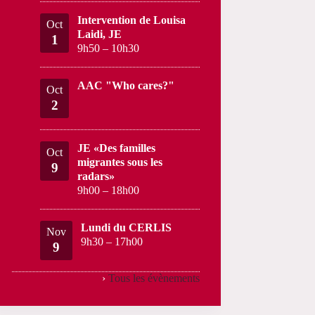
Intervention de Louisa
Oct
Laidi, JE
1
9h50
–
10h30
AAC "Who cares?"
Oct
2
JE «Des familles
Oct
migrantes sous les
9
radars»
9h00
–
18h00
Lundi du CERLIS
Nov
9h30
–
17h00
9
›
Tous les évènements