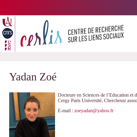
Passer
au
contenu
Yadan Zoé
Docteure en Sciences de l’Education et d
Cergy Paris Université, Chercheusr ass
E-mail :
zoeyadan@yahoo.fr