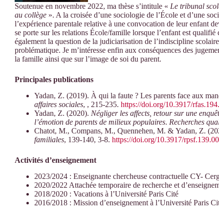
Soutenue en novembre 2022, ma thèse s’intitule «
Le tribunal scol
au collège
». A la croisée d’une sociologie de l’École et d’une soci
l’expérience parentale relative à une convocation de leur enfant de
se porte sur les relations École/famille lorsque l’enfant est qualifié 
également la question de la judiciarisation de l’indiscipline scolaire
problématique. Je m’intéresse enfin aux conséquences des jugements 
la famille ainsi que sur l’image de soi du parent.
Principales publications
Yadan, Z. (2019). À qui la faute ? Les parents face aux man
affaires sociales
, , 215-235.
https://doi.org/10.3917/rfas.19
Yadan, Z. (2020).
Négliger les affects, retour sur une enquêt
l’émotion de parents de milieux populaires
.
Recherches qual
Chatot, M., Compans, M., Quennehen, M. & Yadan, Z. (202
familiales
, 139-140, 3-8.
https://doi.org/10.3917/rpsf.139.0
Activités d’enseignement
2023/2024 : Enseignante chercheuse contractuelle CY- Cerg
2020/2022 Attachée temporaire de recherche et d’enseigneme
2018/2020 : Vacations à l’Université Paris Cité
2016/2018 : Mission d’enseignement à l’Université Paris Ci