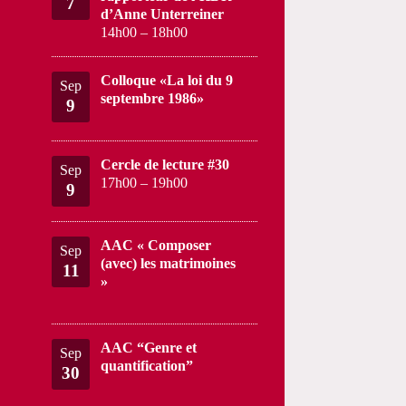
7
d’Anne Unterreiner
14h00
–
18h00
Colloque «La loi du 9
Sep
septembre 1986»
9
Cercle de lecture #30
Sep
17h00
–
19h00
9
AAC « Composer
Sep
(avec) les matrimoines
11
»
AAC “Genre et
Sep
quantification”
30