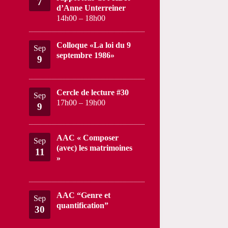
7
d’Anne Unterreiner
14h00
–
18h00
Colloque «La loi du 9
Sep
septembre 1986»
9
Cercle de lecture #30
Sep
17h00
–
19h00
9
AAC « Composer
Sep
(avec) les matrimoines
11
»
AAC “Genre et
Sep
quantification”
30