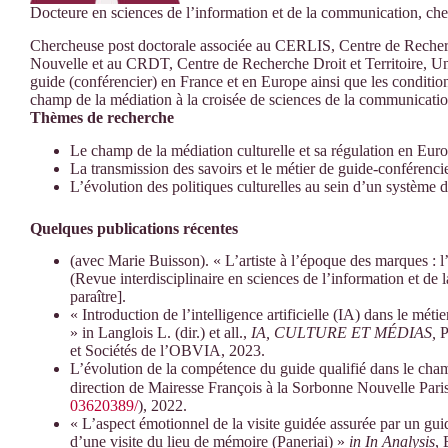
Docteure en sciences de l’information et de la communication, c
Chercheuse post doctorale associée au CERLIS, Centre de Recherc
Nouvelle et au CRDT, Centre de Recherche Droit et Territoire, Univ
guide (conférencier) en France et en Europe ainsi que les condition
champ de la médiation à la croisée de sciences de la communication 
Thèmes de recherche
Le champ de la médiation culturelle et sa régulation en Eur
La transmission des savoirs et le métier de guide-conférencie
L’évolution des politiques culturelles au sein d’un système 
Quelques publications récentes
(avec Marie Buisson). « L’artiste à l’époque des marques : l’
(Revue interdisciplinaire en sciences de l’information et de 
paraître].
« Introduction de l’intelligence artificielle (IA) dans le méti
» in Langlois L. (dir.) et all.,
IA, CULTURE ET MÉDIAS,
P
et Sociétés de l’OBVIA, 2023.
L’évolution de la compétence du guide qualifié dans le cham
direction de Mairesse François à la Sorbonne Nouvelle Pa
03620389/
), 2022.
« L’aspect émotionnel de la visite guidée assurée par un gui
d’une visite du lieu de mémoire (Paneriai) »
in In Analysis
,