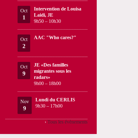
Intervention de Louisa
Oct
Laidi, JE
1
9h50
–
10h30
AAC "Who cares?"
Oct
2
JE «Des familles
Oct
migrantes sous les
9
radars»
9h00
–
18h00
Lundi du CERLIS
Nov
9h30
–
17h00
9
›
Tous les évènements