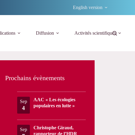
English version
ications
Diffusion
Activités scientifiques
Prochains évènements
AAC « Les écologies
Sep
populaires en lutte »
4
Christophe Giraud,
Sep
rapporteur de l’HDR