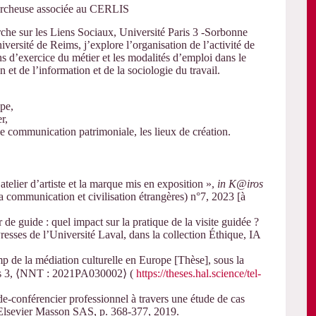
hercheuse associée au CERLIS
he sur les Liens Sociaux, Université Paris 3 -Sorbonne
ersité de Reims, j’explore l’organisation de l’activité de
s d’exercice du métier et les modalités d’emploi dans le
et de l’information et de la sociologie du travail.
ope,
r,
de communication patrimoniale, les lieux de création.
atelier d’artiste et la marque mis en exposition »,
in K@iros
la communication et civilisation étrangères) n°7, 2023 [à
er de guide : quel impact sur la pratique de la visite guidée ?
resses de l’Université Laval, dans la collection Éthique, IA
p de la médiation culturelle en Europe [Thèse], sous la
ris 3, ⟨NNT : 2021PA030002⟩ (
https://theses.hal.science/tel-
de-conférencier professionnel à travers une étude de cas
 Elsevier Masson SAS, p. 368-377, 2019.