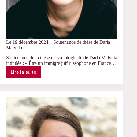
Le 19 décembre 2024 – Soutenance de thèse de Daria
Malyuta
Soutenance de la thèse en sociologie de de Daria Malyuta
intitulée : « Être un immigré juif russophone en France…
Lire la suite
Le
19
décembre
2024
–
Soutenance
de
thèse
de
Daria
Malyuta