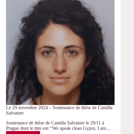
Soutenance
de
thèse
de
Laurianne
Trably
Le 29 novembre 2024 – Soutenance de thèse de Camilla
Salvatore
Soutenance de thèse de Camilla Salvatore le 29/11 à
Prague dont le titre est: “We speak clean Gypsy, I am…