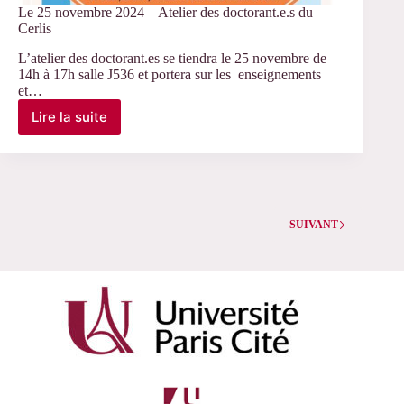
Le 25 novembre 2024 – Atelier des doctorant.e.s du
Cerlis
L’atelier des doctorant.es se tiendra le 25 novembre de
14h à 17h salle J536 et portera sur les enseignements
et…
Lire la suite
Le
25
novembre
2024
–
Atelier
des
SUIVANT
doctorant.e.s
du
Cerlis