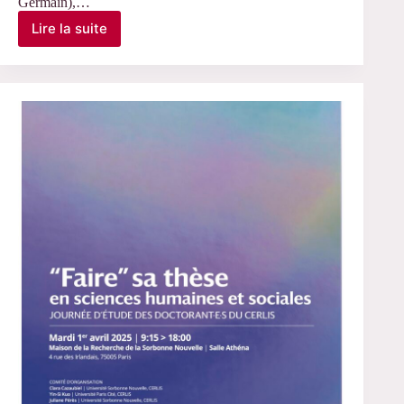
Germain),…
Lire la suite
Le
24
juin
2025
–
Soutenance
de
thèse
de
Tiantian
Xie