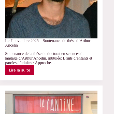
Le 7 novembre 2025 – Soutenance de thèse d’Arthur
Ancelin
Soutenance de la thèse de doctorat en sciences du
langage d’Arthur Ancelin, intitulée: Bruits d’enfants et
paroles d’adultes : Approche…
Lire la suite
Le
7
novembre
2025
–
Soutenance
de
thèse
d’Arthur