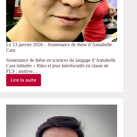
Le 13 janvier 2026 – Soutenance de thèse d’Annabelle
Cara
Soutenance de thèse en sciences du langage d’Annabelle
Cara intitulée « Rites et jeux interlocutifs en classe de
FLS : analyse…
Lire la suite
Le
13
janvier
2026
–
Soutenance
de
thèse
d’Annabelle
Cara