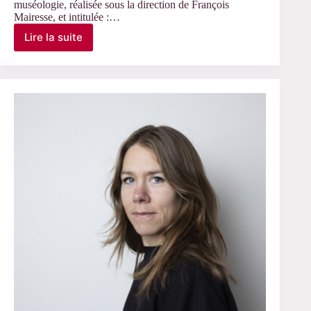
muséologie, réalisée sous la direction de François
Mairesse, et intitulée :…
Lire la suite
Le
24
novembre
2025
–
Soutenance
de
thèse
de
Noam
Alon