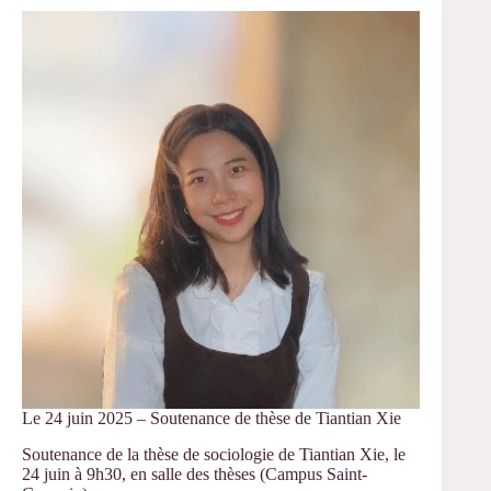
juillet
2025
–
Participation
du
CERLIS
au
Congrès
de
l’AFS
Le 24 juin 2025 – Soutenance de thèse de Tiantian Xie
Soutenance de la thèse de sociologie de Tiantian Xie, le
24 juin à 9h30, en salle des thèses (Campus Saint-