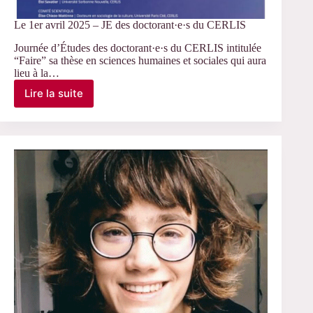
Le 1er avril 2025 – JE des doctorant·e·s du CERLIS
Journée d’Études des doctorant·e·s du CERLIS intitulée
“Faire” sa thèse en sciences humaines et sociales qui aura
lieu à la…
Lire la suite
Le
1er
avril
2025
–
JE
des
doctorant·e·s
du
CERLIS