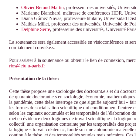
Olivier Beraud Martin
, professeur des universités, Universi
Marianne Blanchard, maîtresse de conférences HDR, Univer
Diana Gómez Navas, professeure titulaire, Universidad Dist
Mathias Millet, professeur des universités, Université de P
Delphine Serre
, professeure des universités, Université Par
La soutenance sera également accessible en visioconférence et ser
cordialement convié.e.s.
Pour assister à la soutenance ou obtenir le lien de connexion, merc
rios@etu.u-paris.fr
Présentation de la thèse:
Cette thèse propose une sociologie des doctorant.e.s et du doctora
de quarante doctorant.e.s en sociologie, économie, mathématiques 
la pandémie, cette thèse interroge ce que signifie aujourd’hui « fai
les formes de socialisation scientifique qui conditionnent l’entrée 
selon les capitaux accumulés et les temporalités de l’élaboration d
met en évidence deux logiques de travail scientifique : la logique « 
collectif, une organisation contrainte par les temporalités des projet
la logique « travail créateur », fondé sur une autonomie matérielle e
continu à la thèse, et des temporalités souples mais précaires. Ces