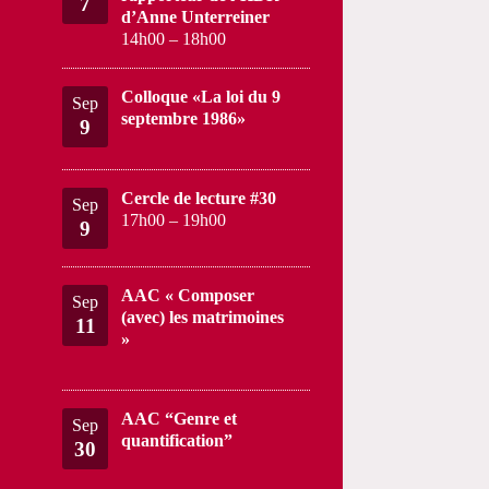
7
d’Anne Unterreiner
14h00
–
18h00
Colloque «La loi du 9
Sep
septembre 1986»
9
Cercle de lecture #30
Sep
17h00
–
19h00
9
AAC « Composer
Sep
(avec) les matrimoines
11
»
AAC “Genre et
Sep
quantification”
30