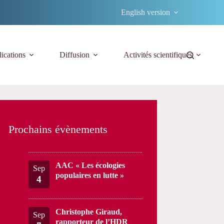
English version
ications
Diffusion
Activités scientifiques
Prochains évènements
AAC « Les écologies
Sep
populaires en lutte »
4
Christophe Giraud,
Sep
rapporteur de l’HDR