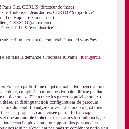
té Paris Cité, CERLIS (directeur de thèse)
sité Toulouse – Jean Jaurès, CERTOP (rapportrice)
rital de Bogotá (examinatrice)
oitiers, GRESCO (rapporteur)
is Cité, CERLIS (examinatrice).
a suivie d’un moment de convivialité auquel vous êtes
i d’en faire la demande à l’adresse suivante :
juan.garcia-
t en France à partir d’une enquête qualitative menée auprès
et chimie, complétée par un questionnaire diffusé pendant
re un doctorat ». Elle retrace les parcours pré-doctoraux et
en thèse, en distinguant trois configurations de parcours
u choix doctoral. L’analyse du vécu doctoral au quotidien
thèse sur projets », caractérisée par un fort ancrage
s et une autonomie limitée par les cadres institutionnels ; et
t intellectuelle plus large, un rapport plus personnel et
 logiques (qui ne s’excluent pas mais se combinent parfois au