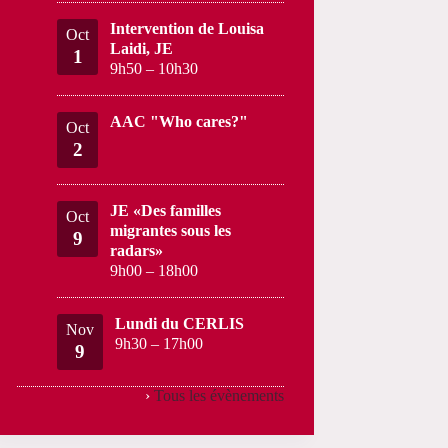
Intervention de Louisa
Oct
Laidi, JE
1
9h50
–
10h30
AAC "Who cares?"
Oct
2
JE «Des familles
Oct
migrantes sous les
9
radars»
9h00
–
18h00
Lundi du CERLIS
Nov
9h30
–
17h00
9
›
Tous les évènements