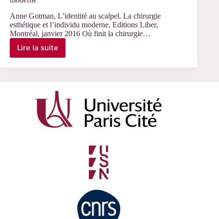
Anne Gotman, L’identité au scalpel. La chirurgie
esthétique et l’individu moderne, Editions Liber,
Montréal, janvier 2016 Où finit la chirurgie…
Lire la suite
L’identité
au
scalpel.
La
chirurgie
esthétique
et
l’individu
moderne