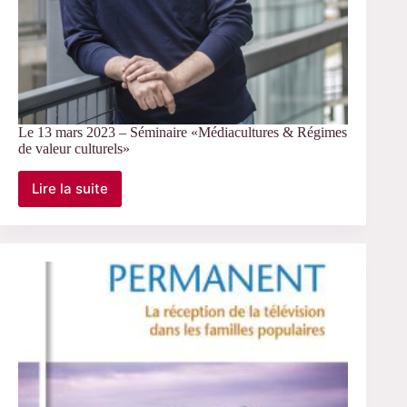
Le 13 mars 2023 – Séminaire «Médiacultures & Régimes
de valeur culturels»
Lire la suite
Le
13
mars
2023
–
Séminaire
«Médiacultures
&
Régimes
de
valeur
culturels»