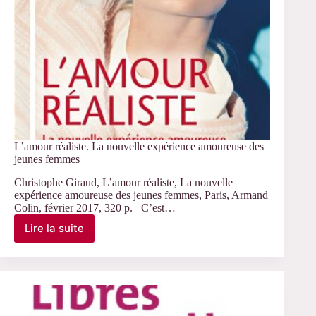
L’amour réaliste. La nouvelle expérience amoureuse des
jeunes femmes
Christophe Giraud, L’amour réaliste, La nouvelle
expérience amoureuse des jeunes femmes, Paris, Armand
Colin, février 2017, 320 p. C’est…
Lire la suite
L’amour
réaliste.
La
nouvelle
expérience
amoureuse
des