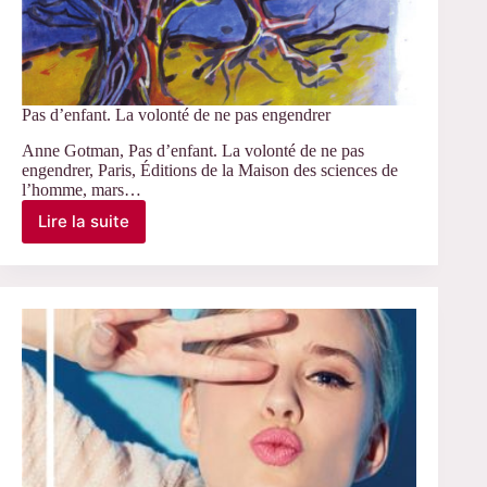
Pas d’enfant. La volonté de ne pas engendrer
Anne Gotman, Pas d’enfant. La volonté de ne pas
engendrer, Paris, Éditions de la Maison des sciences de
l’homme, mars…
Lire la suite
Pas
d’enfant.
La
volonté
de
ne
pas
engendrer