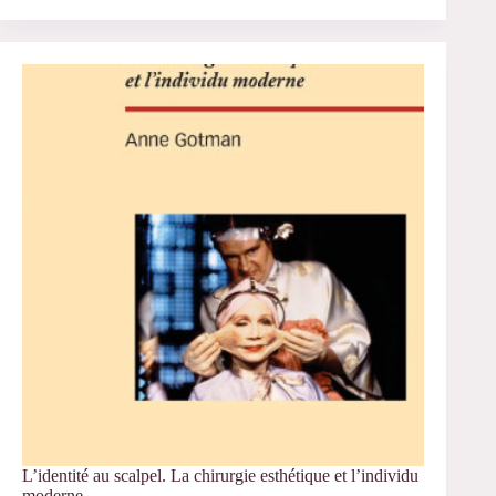
ensemble.
L’individualisme
dans
la
vie
commune
L’identité au scalpel. La chirurgie esthétique et l’individu
moderne