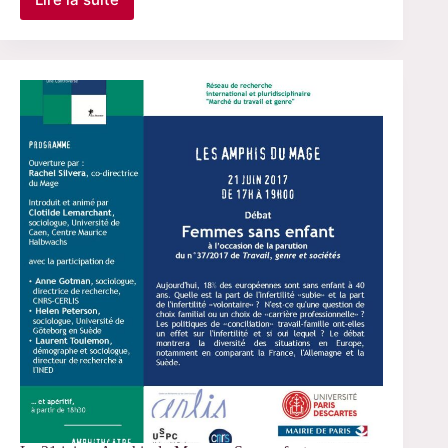
La
condition
sociale
moderne.
L’avenir
d’une
inquiétude