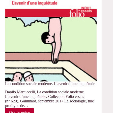
télévision
dans
les
familles
populaires
La condition sociale moderne. L’avenir d’une inquiétude
Danilo Martuccelli, La condition sociale moderne.
L’avenir d’une inquiétude, Collection Folio essais
(n° 629), Gallimard, septembre 2017 La sociologie, fille
prodigue de…
Lire la suite