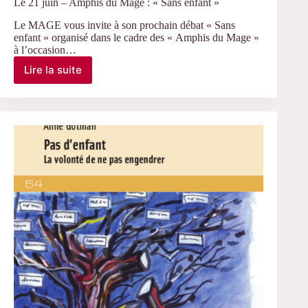
Le 21 juin – Amphis du Mage : « Sans enfant »
Le MAGE vous invite à son prochain débat « Sans
enfant » organisé dans le cadre des « Amphis du Mage »
à l’occasion…
Lire la suite
Le
21
juin
–
Amphis
du
Mage
:
« Sans
enfant »