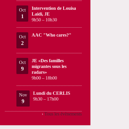
Intervention de Louisa
Oct
Laidi, JE
1
9h50
–
10h30
AAC "Who cares?"
Oct
2
JE «Des familles
Oct
migrantes sous les
9
radars»
9h00
–
18h00
Lundi du CERLIS
Nov
9h30
–
17h00
9
›
Tous les évènements