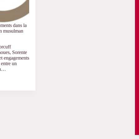
ements dans la
 un musulman
orcuff
aoues, Sorente
s et engagements
 entre un
un…
s
ts