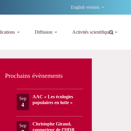
English version
ications
Diffusion
Activités scientifiques
Prochains évènements
AAC « Les écologies
Sep
populaires en lutte »
4
Christophe Giraud,
Sep
rapporteur de l’HDR