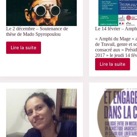
Le 2 décembre – Soutenance de
Le 14 février – Am
thèse de Mado Spyropoulou
« Amphi du Mage » a
de Travail, genre et s
Lire la suite
consacré aux « Présid
Le
2017 » le jeudi 14 f
2
décembre
Lire la suite
Le
–
14
Soutenance
février
de
–
thèse
Amphi
de
du
Mado
MAGE
Spyropoulou