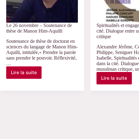
Le 26 novembre – Soutenance de
Spiritualités et engag
thèse de Manon Him-Aquilli
cité. Dialogue entre
critique
Soutenance de thèse de doctorat en
sciences du langage de Manon Him-
Alexandre Jérôme, C
Aquilli, intitulée,« Prendre la parole
Philippe, Seniguer H
sans prendre le pouvoir. Réflexivité,
Isabelle, Spiritualité
…
dans la cité. Dialogue
musulman critique, 
Lire la suite
Le
Lire la suite
Spiritualité
26
et
novembre
engagemen
–
dans
Soutenance
la
de
cité.
thèse
Dialogue
de
entre
Manon
un
Him-
musulman
Aquilli