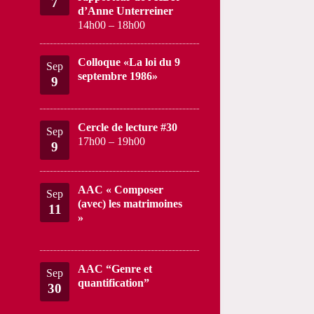
7
d’Anne Unterreiner
14h00
–
18h00
Colloque «La loi du 9
Sep
septembre 1986»
9
Cercle de lecture #30
Sep
17h00
–
19h00
9
AAC « Composer
Sep
(avec) les matrimoines
11
»
AAC “Genre et
Sep
quantification”
30