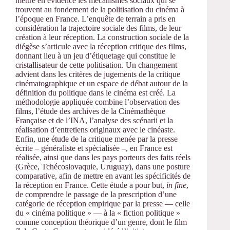
mettre en évidence les mécanismes sociaux qui se
trouvent au fondement de la politisation du ciné
ma
à
l’époque en France.
L’
enqu
ête de terrain a pris en
considération la trajectoire sociale des films, de leur
création à leur réception. La construction sociale de la
diégèse s’articule avec
la r
éception critique des films,
donnant lieu à un jeu d’étiquetage qui constitue le
cristallisateur de cette politisation. Un changement
advient dans les
crit
ères de jugements de la critique
cinématographique et un espace de débat autour de la
définition du politique dans le cinéma est créé.
La
m
éthodologie appliqué
e combine l
’observation des
films, l’étude des archives de la Ciné
math
è
que
Française et de l’INA, l’analyse des scénarii et la
réalisation d’entretiens originaux avec le cinéaste.
Enfin, une étude de la critique menée par la presse
é
crite
– généraliste et spécialisée –, en France est
réalisée, ainsi que dans les pays porteurs des faits réels
(Grèce, Tchécoslovaquie, Uruguay), dans une posture
comparative, afin de mettre en avant les spé
cificit
és de
la réception en France. Cette étude a pour but,
in fine
,
de comprendre le passage de la prescription d’une
catégorie de réception empirique par la presse — celle
du «
cin
éma politique » — à la « fiction politique »
comme conception th
éorique d’un genre, dont le film