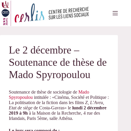
Passer
au
contenu
Le 2 décembre –
Soutenance de thèse de
Mado Spyropoulou
Soutenance de thèse de sociologie de
Mado
Spyropoulou
intitulée : «Cinéma, Société et Politique :
La politisation de la fiction dans les films
Z, L’Aveu,
Etat de siège
de Costa-Gavras» le
lundi 2 décembre
2019 à 9h
à la Maison de la Recherche, 4 rue des
Irlandais, Paris 5ème, salle Athéna.
Le jury sera composé de :