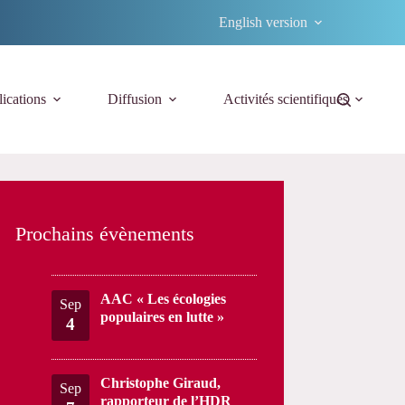
English version
ications
Diffusion
Activités scientifiques
Prochains évènements
AAC « Les écologies
Sep
populaires en lutte »
4
Christophe Giraud,
Sep
rapporteur de l’HDR