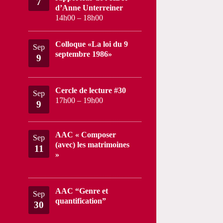
7
d’Anne Unterreiner
14h00
–
18h00
Colloque «La loi du 9
Sep
septembre 1986»
9
Cercle de lecture #30
Sep
17h00
–
19h00
9
AAC « Composer
Sep
(avec) les matrimoines
11
»
AAC “Genre et
Sep
quantification”
30