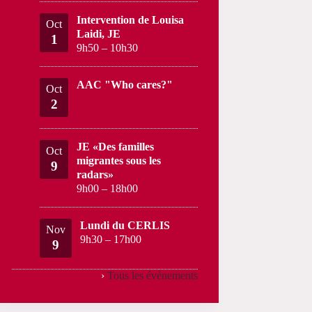
Intervention de Louisa
Oct
Laidi, JE
1
9h50
–
10h30
AAC "Who cares?"
Oct
2
JE «Des familles
Oct
migrantes sous les
9
radars»
9h00
–
18h00
Lundi du CERLIS
Nov
9h30
–
17h00
9
›
Tous les évènements