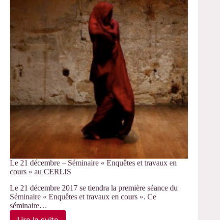
pour
la
8ème
JE
des
doctorants
du
CERLIS
Le 21 décembre – Séminaire « Enquêtes et travaux en
cours » au CERLIS
Le 21 décembre 2017 se tiendra la première séance du
Séminaire « Enquêtes et travaux en cours ». Ce
séminaire…
Lire la suite