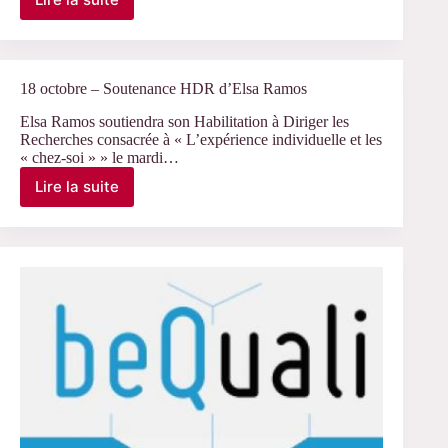
Le
21
décembre
–
Séminaire
18 octobre – Soutenance HDR d’Elsa Ramos
«
Enquêtes
Elsa Ramos soutiendra son Habilitation à Diriger les
Recherches consacrée à « L’expérience individuelle et les
et
« chez-soi » » le mardi…
travaux
en
Lire la suite
18
cours
octobre
»
–
au
Soutenance
CERLIS
HDR
d’Elsa
Ramos