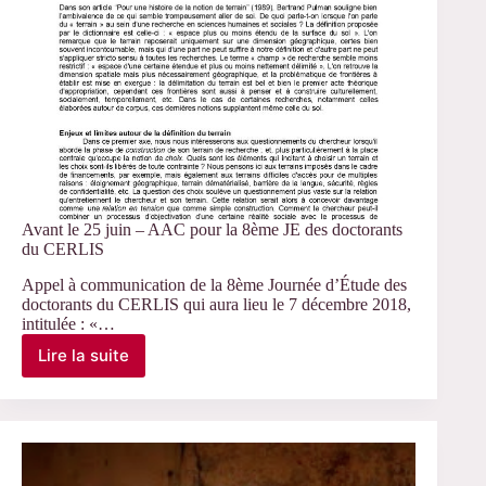
Avant le 25 juin – AAC pour la 8ème JE des doctorants
du CERLIS
Appel à communication de la 8ème Journée d’Étude des
doctorants du CERLIS qui aura lieu le 7 décembre 2018,
intitulée : «…
Lire la suite
Avant
le
25
juin
–
AAC