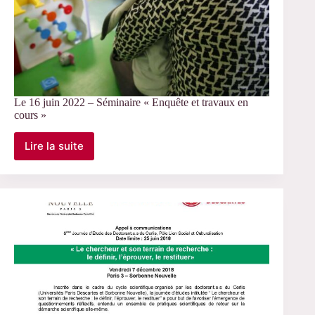
Le 16 juin 2022 – Séminaire « Enquête et travaux en
cours »
Lire la suite
Le
16
juin
2022
–
Séminaire
« Enquête
et
travaux
en
cours »