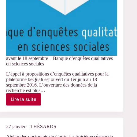
avant le 18 septembre – Banque d’enquêtes qualitatives
en sciences sociales
L’appel à propositions d’enquêtes qualitatives pour la
plateforme beQuali est ouvert du 1er juin au 18
septembre 2016. L’ouverture des données de la
recherche est plus…
Lire la suite
avant
le
18
septembre
–
27 janvier – THÉSARDS
Banque
d’enquêtes
Atelier des doctorants du Cerlis. La troisième séance de