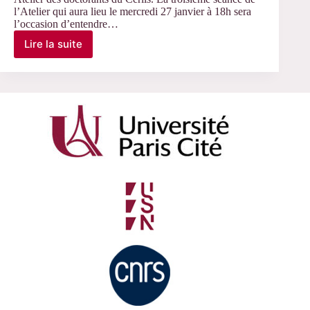
l’Atelier qui aura lieu le mercredi 27 janvier à 18h sera
qualitatives
l’occasion d’entendre…
en
sciences
Lire la suite
27
sociales
janvier
–
THÉSARDS