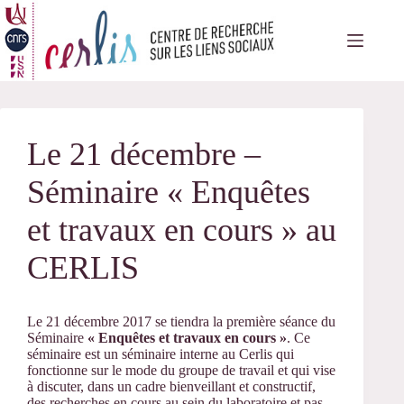
Passer
au
contenu
Le 21 décembre –
Séminaire « Enquêtes
et travaux en cours » au
CERLIS
Le 21 décembre 2017 se tiendra la première séance du
Séminaire
« Enquêtes et travaux en cours »
. Ce
séminaire est un séminaire interne au Cerlis qui
fonctionne sur le mode du groupe de travail et qui vise
à discuter, dans un cadre bienveillant et constructif,
des recherches en cours au sein du laboratoire et pas