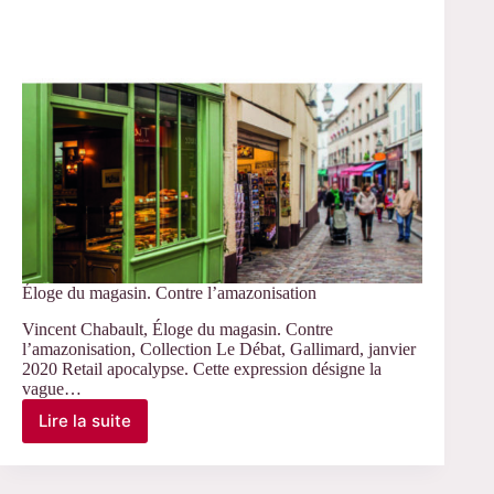
Éloge du magasin. Contre l’amazonisation
Vincent Chabault, Éloge du magasin. Contre
l’amazonisation, Collection Le Débat, Gallimard, janvier
2020 Retail apocalypse. Cette expression désigne la
vague…
Lire la suite
Éloge
du
magasin.
Contre