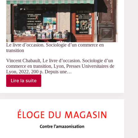
Le livre d’occasion. Sociologie d’un commerce en
transition
Vincent Chabault, Le livre d’occasion. Sociologie d’un
commerce en transition, Lyon, Presses Universitaires de
Lyon, 2022, 200 p. Depuis une…
Lire la suite
Le
livre
d’occasion.
Sociologie
d’un
commerce
en
transition