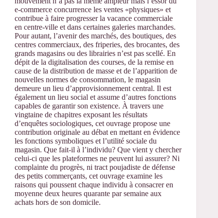
mouvement n’a pas la même ampleur mais l’essor du
e-commerce concurrence les ventes «physiques» et
contribue à faire progresser la vacance commerciale
en centre-ville et dans certaines galeries marchandes.
Pour autant, l’avenir des marchés, des boutiques, des
centres commerciaux, des friperies, des brocantes, des
grands magasins ou des librairies n’est pas scellé. En
dépit de la digitalisation des courses, de la remise en
cause de la distribution de masse et de l’apparition de
nouvelles normes de consommation, le magasin
demeure un lieu d’approvisionnement central. Il est
également un lieu social et assume d’autres fonctions
capables de garantir son existence. À travers une
vingtaine de chapitres exposant les résultats
d’enquêtes sociologiques, cet ouvrage propose une
contribution originale au débat en mettant en évidence
les fonctions symboliques et l’utilité sociale du
magasin. Que fait-il à l’individu? Que vient y chercher
celui-ci que les plateformes ne peuvent lui assurer? Ni
complainte du progrès, ni tract poujadiste de défense
des petits commerçants, cet ouvrage examine les
raisons qui poussent chaque individu à consacrer en
moyenne deux heures quarante par semaine aux
achats hors de son domicile.