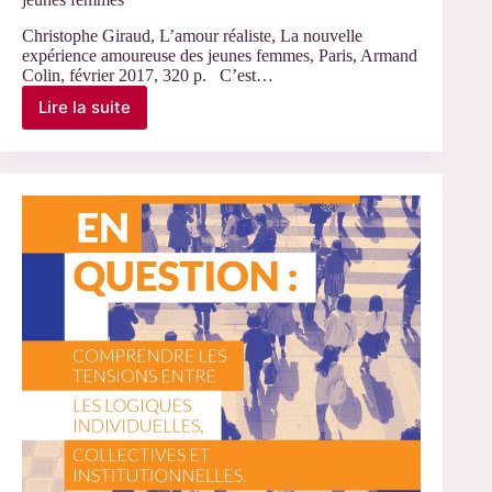
Christophe Giraud, L’amour réaliste, La nouvelle
expérience amoureuse des jeunes femmes, Paris, Armand
Colin, février 2017, 320 p. C’est…
Lire la suite
L’amour
réaliste.
La
nouvelle
expérience
amoureuse
des
jeunes
femmes