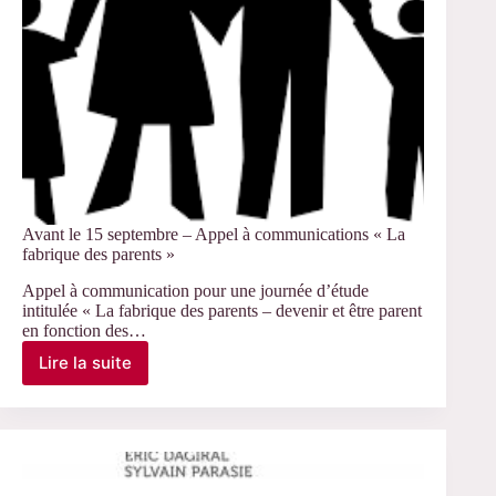
Le
chez-
soi
et
les
limites
de
l’individualisation
Avant le 15 septembre – Appel à communications « La
fabrique des parents »
Appel à communication pour une journée d’étude
intitulée « La fabrique des parents – devenir et être parent
en fonction des…
Lire la suite
Avant
le
15
septembre
–
Appel