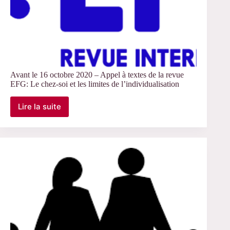
Avant le 16 octobre 2020 – Appel à textes de la revue
EFG: Le chez-soi et les limites de l’individualisation
Lire la suite
Avant
le
16
octobre
2020
–
Appel
à
textes
de
la
revue
EFG: