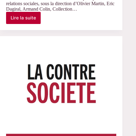
relations sociales, sous la direction d’Olivier Martin, Eric
Dagiral, Armand Colin, Collection…
Lire la suite
L’ordinaire
d’internet.
Le
web
dans
nos
pratiques
et
relations
sociales