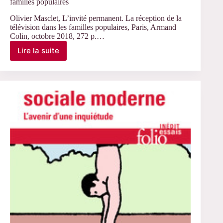
familles populaires
Olivier Masclet, L’invité permanent. La réception de la
télévision dans les familles populaires, Paris, Armand
Colin, octobre 2018, 272 p.…
Lire la suite
L’invité
permanent.
La
réception
de
la
télévision
dans
les
familles
populaires