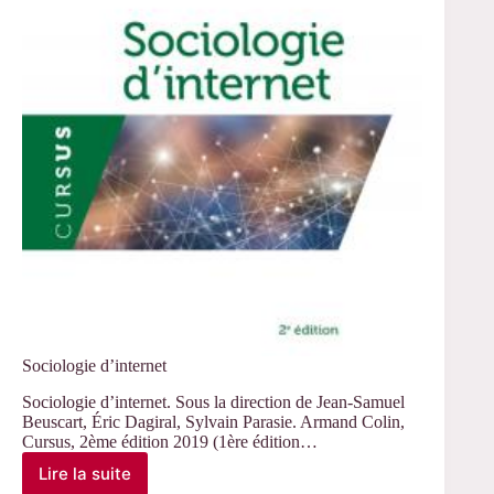
à
communications
« La
fabrique
des
parents »
Sociologie d’internet
Sociologie d’internet. Sous la direction de Jean-Samuel
Beuscart, Éric Dagiral, Sylvain Parasie. Armand Colin,
Cursus, 2ème édition 2019 (1ère édition…
Lire la suite
Sociologie