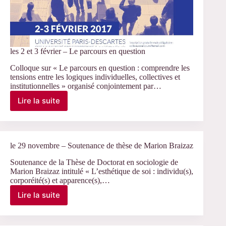
les 2 et 3 février – Le parcours en question
Colloque sur « Le parcours en question : comprendre les
tensions entre les logiques individuelles, collectives et
institutionnelles » organisé conjointement par…
Lire la suite
les
2
et
3
février
le 29 novembre – Soutenance de thèse de Marion Braizaz
–
Le
Soutenance de la Thèse de Doctorat en sociologie de
Marion Braizaz intitulé « L’esthétique de soi : individu(s),
parcours
corporéité(s) et apparence(s),…
en
question
Lire la suite
le
29
novembre