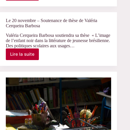
23
novembre
–
Soutenance
Le 20 novembre – Soutenance de thèse de Valéria
de
Cerqueira Barbosa
thèse
Valéria Cerqueira Barbosa soutiendra sa thèse « L’image
de
de l’enfant noir dans la littérature de jeunesse brésilienne.
Hayarpi
Des politiques scolaires aux usages…
Papikyan
Lire la suite
Le
20
novembre
–
Soutenance
de
thèse
de
Valéria
Cerqueira
Barbosa