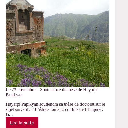
thèse
de
Cécile
Roaux
Le 23 novembre – Soutenance de thèse de Hayarpi
Papikyan
Hayarpi Papikyan soutiendra sa thèse de doctorat sur le
sujet suivant : « L’éducation aux confins de l’Empire :
la…
Lire la suite
Le