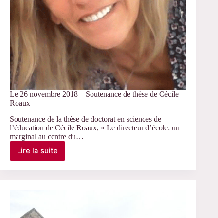
Le 26 novembre 2018 – Soutenance de thèse de Cécile
Roaux
Soutenance de la thèse de doctorat en sciences de
l’éducation de Cécile Roaux, « Le directeur d’école: un
marginal au centre du…
Lire la suite
Le
26
novembre
2018
–
Soutenance
de