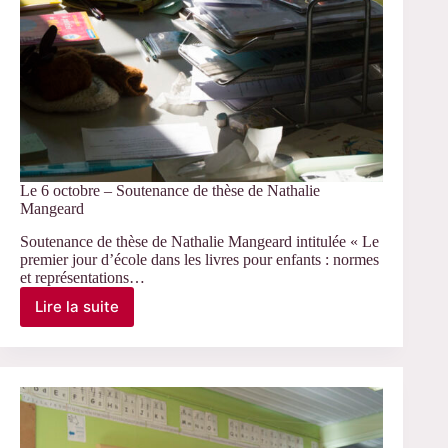
Le 6 octobre – Soutenance de thèse de Nathalie
Mangeard
Soutenance de thèse de Nathalie Mangeard intitulée « Le
premier jour d’école dans les livres pour enfants : normes
et représentations…
Lire la suite
Le
6
octobre
–
Soutenance
de
thèse
de