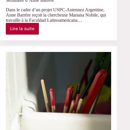
Séminaire d’Anne Barrère
Dans le cadre d’un projet USPC-Antennez Argentine,
Anne Barrère reçoit la chercheuse Mariana Nobile, qui
travaille à la Faculdad Latinoamericana…
Lire la suite
le
29
mars
–
Intervention
de
Mariana
Nobile
dans
le
Séminaire
d’Anne
Barrère