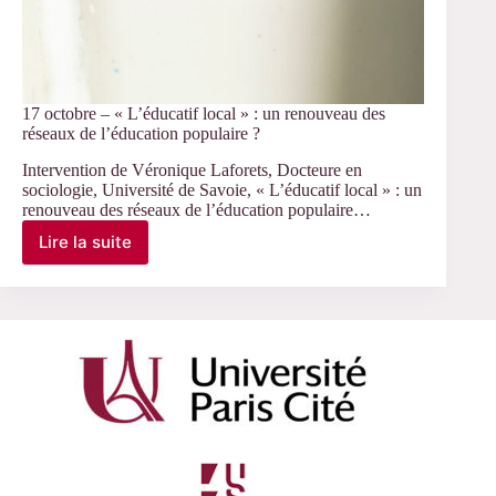
17 octobre – « L’éducatif local » : un renouveau des
réseaux de l’éducation populaire ?
Intervention de Véronique Laforets, Docteure en
sociologie, Université de Savoie, « L’éducatif local » : un
renouveau des réseaux de l’éducation populaire…
Lire la suite
17
octobre
–
« L’éducatif
local »
:
un
renouveau
des
réseaux
de
l’éducation