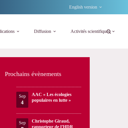
English version
ications
Diffusion
Activités scientifiques
Prochains évènements
AAC « Les écologies
Sep
populaires en lutte »
4
Christophe Giraud,
Sep
rapporteur de l’HDR