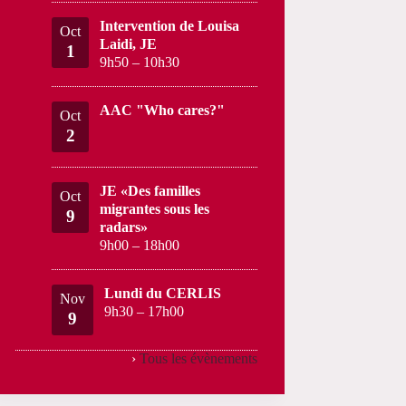
Intervention de Louisa
Oct
Laidi, JE
1
9h50
–
10h30
AAC "Who cares?"
Oct
2
JE «Des familles
Oct
migrantes sous les
9
radars»
9h00
–
18h00
Lundi du CERLIS
Nov
9h30
–
17h00
9
›
Tous les évènements