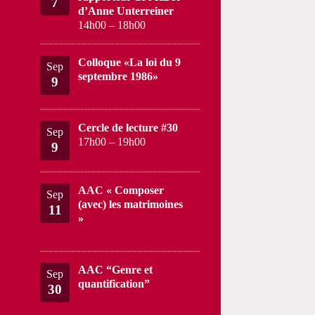
7
d’Anne Unterreiner
14h00
–
18h00
Colloque «La loi du 9
Sep
septembre 1986»
9
Cercle de lecture #30
Sep
17h00
–
19h00
9
AAC « Composer
Sep
(avec) les matrimoines
11
»
AAC “Genre et
Sep
quantification”
30