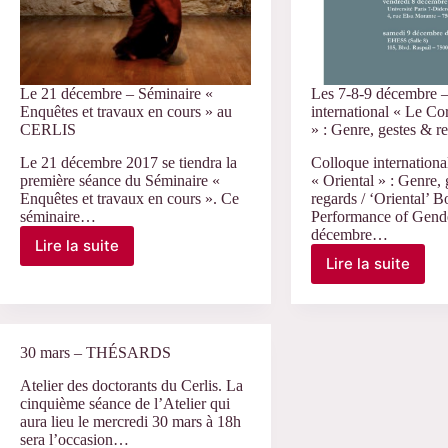
Le 21 décembre – Séminaire «
Les 7-8-9 décembre 
Enquêtes et travaux en cours » au
international « Le Co
CERLIS
» : Genre, gestes & r
Le 21 décembre 2017 se tiendra la
Colloque internationa
première séance du Séminaire «
« Oriental » : Genre,
Enquêtes et travaux en cours ». Ce
regards / ‘Oriental’ B
séminaire…
Performance of Gende
décembre…
Lire la suite
Le
Lire la suite
Les
21
7-
décembre
8-
–
9
Séminaire
décembre
«
30 mars – THÉSARDS
–
Enquêtes
Colloque
Atelier des doctorants du Cerlis. La
et
cinquième séance de l’Atelier qui
internation
travaux
aura lieu le mercredi 30 mars à 18h
« Le
en
sera l’occasion…
Corps
cours