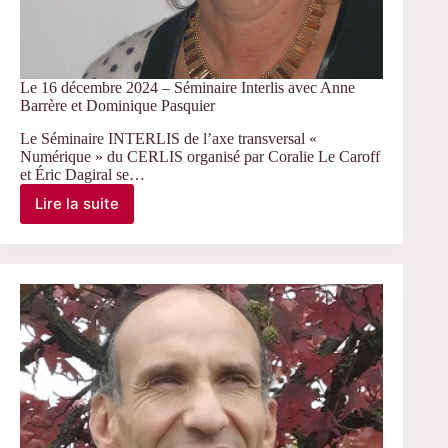
Le 16 décembre 2024 – Séminaire Interlis avec Anne
Barrère et Dominique Pasquier
Le Séminaire INTERLIS de l’axe transversal «
Numérique » du CERLIS organisé par Coralie Le Caroff
et Éric Dagiral se…
Lire la suite
Le
16
décembre
2024
–
Séminaire
Interlis
avec
Anne
Barrère
et
Dominique
Pasquier