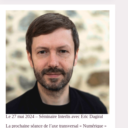
octobre
2024
–
RV
« CMS »
sur
le
thème
Culture,
Médias
et
Politique
Le 27 mai 2024 – Séminaire Interlis avec Eric Dagiral
La prochaine séance de l’axe transversal « Numérique »