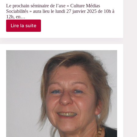
Le prochain séminaire de l’axe « Culture Médias
Sociabilités » aura lieu le lundi 27 janvier 2025 de 10h à
12h, en…
Lire la suite
Le
27
janvier
2025
–
RV
« CMS »
sur
le
thème
« Inceste
et
médiatisation »