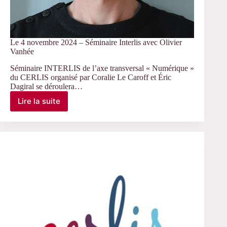
Le 4 novembre 2024 – Séminaire Interlis avec Olivier
Vanhée
Séminaire INTERLIS de l’axe transversal « Numérique »
du CERLIS organisé par Coralie Le Caroff et Éric
Dagiral se déroulera…
Lire la suite
Le
4
novembre
2024
–
Séminaire
Interlis
avec
Olivier
Vanhée