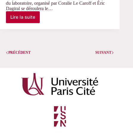
du laboratoire, organisé par Coralie Le Caroff et Éric
Dagiral se déroulera le…
Lire la suite
Le
27
mai
2024
–
Séminaire
PRÉCÉDENT
Interlis
SUIVANT
avec
Eric
Dagiral