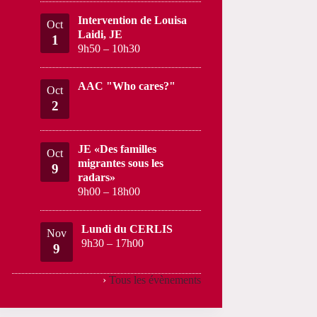
Intervention de Louisa
Oct
Laidi, JE
1
9h50
–
10h30
AAC "Who cares?"
Oct
2
JE «Des familles
Oct
migrantes sous les
9
radars»
9h00
–
18h00
Lundi du CERLIS
Nov
9h30
–
17h00
9
›
Tous les évènements