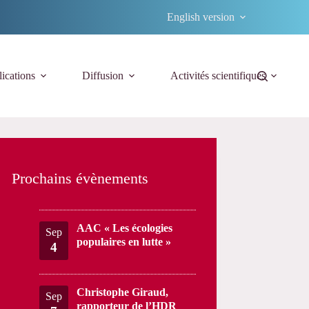
English version
ications
Diffusion
Activités scientifiques
Prochains évènements
AAC « Les écologies
Sep
populaires en lutte »
4
Christophe Giraud,
Sep
rapporteur de l’HDR