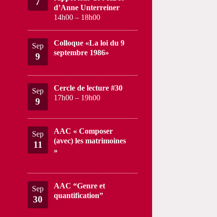
7
d’Anne Unterreiner
14h00
–
18h00
Colloque «La loi du 9
Sep
septembre 1986»
9
Cercle de lecture #30
Sep
17h00
–
19h00
9
AAC « Composer
Sep
(avec) les matrimoines
11
»
AAC “Genre et
Sep
quantification”
30