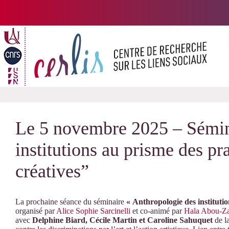
Passer
au
contenu
Le 5 novembre 2025 – Sémin
institutions au prisme des p
créatives”
La prochaine séance du séminaire
« Anthropologie des institut
organisé par
Alice Sophie Sarcinelli
et co-animé par
Hala Abou-Z
avec
Delphine Biard, Cécile Martin et Caroline Sahuquet
de l