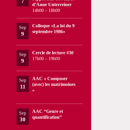
7
d’Anne Unterreiner
14h00
–
18h00
Colloque «La loi du 9
Sep
septembre 1986»
9
Cercle de lecture #30
Sep
17h00
–
19h00
9
AAC « Composer
Sep
(avec) les matrimoines
11
»
AAC “Genre et
Sep
quantification”
30