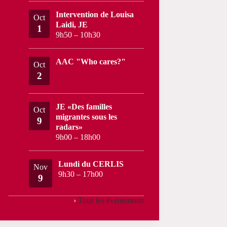
Intervention de Louisa
Oct
Laidi, JE
1
9h50
–
10h30
AAC "Who cares?"
Oct
2
JE «Des familles
Oct
migrantes sous les
9
radars»
9h00
–
18h00
Lundi du CERLIS
Nov
9h30
–
17h00
9
›
Tous les évènements