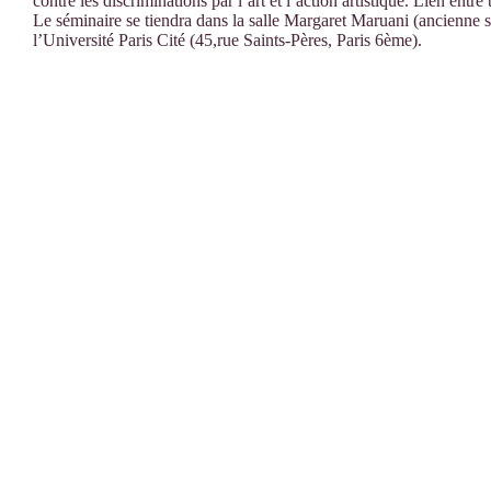
contre les discriminations par l’art et l’action artistique. Lien entr
Le séminaire se tiendra dans la salle Margaret Maruani (ancienne
l’Université Paris Cité (45,rue Saints-Pères, Paris 6ème).