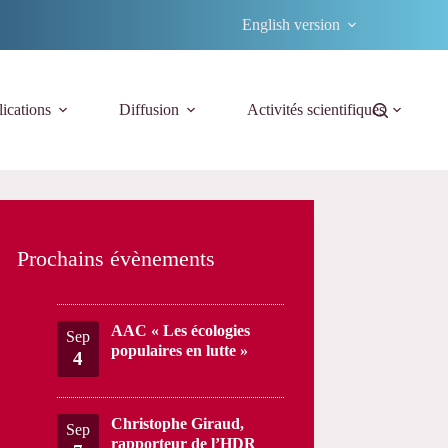
English version
ications
Diffusion
Activités scientifiques
Prochains évènements
AAC « Les écologies
Sep
populaires en lutte »
4
Christophe Giraud,
Sep
rapporteur de l’HDR