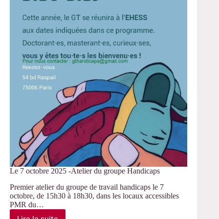
–
AAC
de
la
revue
RPSF
Le 7 octobre 2025 -Atelier du groupe Handicaps
Premier atelier du groupe de travail handicaps le 7
octobre, de 15h30 à 18h30, dans les locaux accessibles
PMR du…
Lire la suite