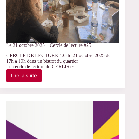
Le 21 octobre 2025 – Cercle de lecture #25
CERCLE DE LECTURE #25 le 21 octobre 2025 de
17h à 19h dans un bistrot du quartier.
Le cercle de lecture du CERLIS est…
Lire la suite
Le
21
octobre
2025
–
Cercle
de
lecture
#25