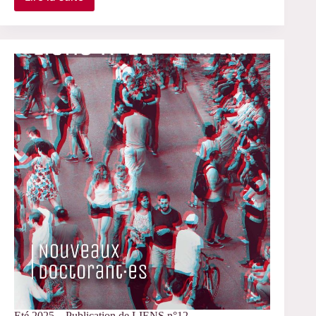
Le
3
octobre
2025
–
Séminaire
GE2
Eté 2025 – Publication de LIENS n°12