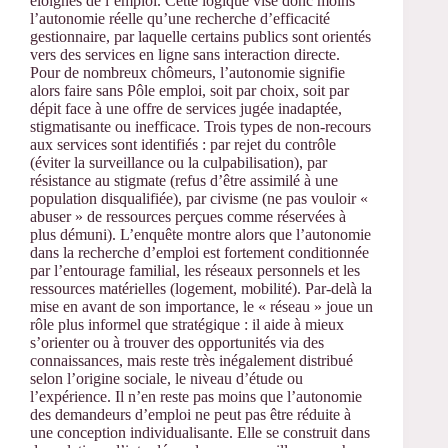
éloignés de l’emploi. Cette logique vise donc moins
l’autonomie réelle qu’une recherche d’efficacité
gestionnaire, par laquelle certains publics sont orientés
vers des services en ligne sans interaction directe.
Pour de nombreux chômeurs, l’autonomie signifie
alors faire sans Pôle emploi, soit par choix, soit par
dépit face à une offre de services jugée inadaptée,
stigmatisante ou inefficace. Trois types de non-recours
aux services sont identifiés : par rejet du contrôle
(éviter la surveillance ou la culpabilisation), par
résistance au stigmate (refus d’être assimilé à une
population disqualifiée), par civisme (ne pas vouloir «
abuser » de ressources perçues comme réservées à
plus démuni). L’enquête montre alors que l’autonomie
dans la recherche d’emploi est fortement conditionnée
par l’entourage familial, les réseaux personnels et les
ressources matérielles (logement, mobilité). Par-delà la
mise en avant de son importance, le « réseau » joue un
rôle plus informel que stratégique : il aide à mieux
s’orienter ou à trouver des opportunités via des
connaissances, mais reste très inégalement distribué
selon l’origine sociale, le niveau d’étude ou
l’expérience. Il n’en reste pas moins que l’autonomie
des demandeurs d’emploi ne peut pas être réduite à
une conception individualisante. Elle se construit dans