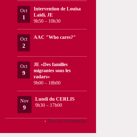
Intervention de Louisa
Oct
Laidi, JE
1
9h50
–
10h30
AAC "Who cares?"
Oct
2
JE «Des familles
Oct
migrantes sous les
9
radars»
9h00
–
18h00
Lundi du CERLIS
Nov
9h30
–
17h00
9
›
Tous les évènements