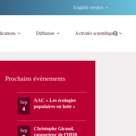
English version
ications
Diffusion
Activités scientifiques
Prochains évènements
AAC « Les écologies
Sep
populaires en lutte »
4
Christophe Giraud,
Sep
rapporteur de l’HDR