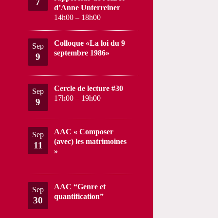
7
d’Anne Unterreiner
14h00
–
18h00
Colloque «La loi du 9
Sep
septembre 1986»
9
Cercle de lecture #30
Sep
17h00
–
19h00
9
AAC « Composer
Sep
(avec) les matrimoines
11
»
AAC “Genre et
Sep
quantification”
30