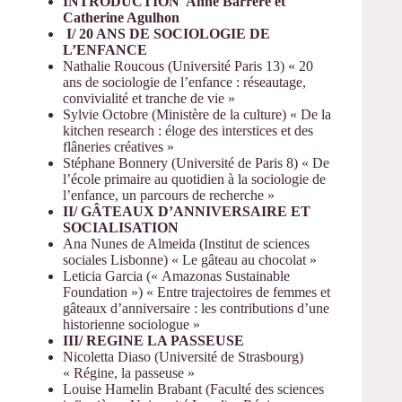
INTRODUCTION Anne Barrère et
Catherine Agulhon
I/ 20 ANS DE SOCIOLOGIE DE
L’ENFANCE
Nathalie Roucous (Université Paris 13) « 20
ans de sociologie de l’enfance : réseautage,
convivialité et tranche de vie »
Sylvie Octobre (Ministère de la culture) « De la
kitchen research : éloge des interstices et des
flâneries créatives »
Stéphane Bonnery (Université de Paris 8) « De
l’école primaire au quotidien à la sociologie de
l’enfance, un parcours de recherche »
II/ GÂTEAUX D’ANNIVERSAIRE ET
SOCIALISATION
Ana Nunes de Almeida (Institut de sciences
sociales Lisbonne) « Le gâteau au chocolat »
Leticia Garcia (« Amazonas Sustainable
Foundation ») « Entre trajectoires de femmes et
gâteaux d’anniversaire : les contributions d’une
historienne sociologue »
III/ REGINE LA PASSEUSE
Nicoletta Diaso (Université de Strasbourg)
« Régine, la passeuse »
Louise Hamelin Brabant (Faculté des sciences