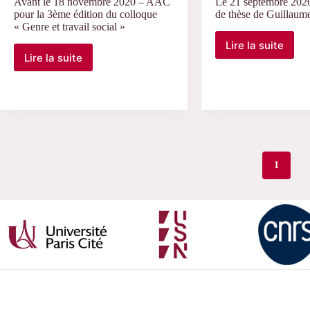
Avant le 18 novembre 2020 – AAC
Le 21 septembre 202
pour la 3ème édition du colloque
de thèse de Guillaum
« Genre et travail social »
Lire la suite
Le
Lire la suite
Avant
21
le
septembre
18
2020
novembre
–
2020
Soutenanc
–
de
AAC
thèse
pour
de
1
la
Guillaume
3ème
Lejeune
édition
du
colloque
« Genre
et
travail
social »