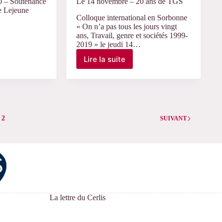
0 – Soutenance
Le 14 novembre – 20 ans de TGS
e Lejeune
Colloque international en Sorbonne
« On n’a pas tous les jours vingt
ans, Travail, genre et sociétés 1999-
2019 » le jeudi 14…
Lire la suite
Le
14
novembre
e
–
20
ans
2
de
SUIVANT
TGS
La lettre du Cerlis