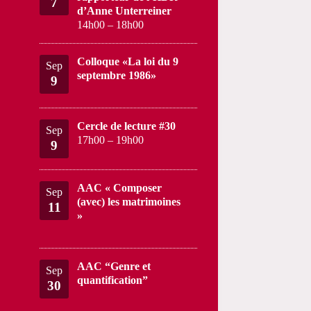
7
d’Anne Unterreiner
14h00
–
18h00
Colloque «La loi du 9
Sep
septembre 1986»
9
Cercle de lecture #30
Sep
17h00
–
19h00
9
AAC « Composer
Sep
(avec) les matrimoines
11
»
AAC “Genre et
Sep
quantification”
30