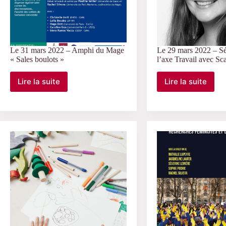
Le 31 mars 2022 – Amphi du Mage
Le 29 mars 2022 – Sé
« Sales boulots »
l’axe Travail avec Sc
Lire la suite
Lire la suite
Le
Le
31
29
mars
mars
2022
2022
–
–
Amphi
Séminaire
du
de
Mage
l’axe
« Sales
Travail
boulots »
avec
Scarlett
Salman