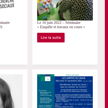
inaire
Le 16 juin 2022 – Séminaire
IS
« Enquête et travaux en cours »
Lire la suite
Le
16
juin
2022
–
Séminaire
l
« Enquête
et
travaux
en
cours »