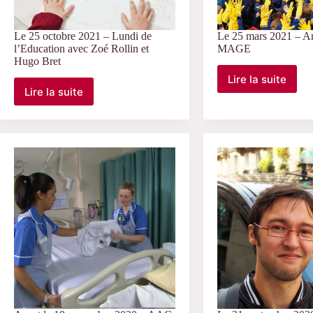
Le 25 octobre 2021 – Lundi de
Le 25 mars 2021 – A
l’Education avec Zoé Rollin et
MAGE
Hugo Bret
Lire la suite
Le
Lire la suite
Le
25
25
mars
octobre
2021
2021
–
–
Amphi
Lundi
du
de
MAGE
l’Education
avec
Zoé
Rollin
et
Hugo
Bret