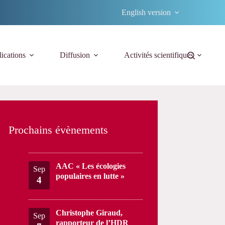
English version
ications
Diffusion
Activités scientifiques
Prochains évènements
AAC « Les écologies
Sep
populaires en lutte »
4
Christophe Giraud,
Sep
rapporteur de l’HDR