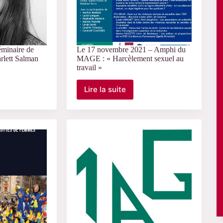
minaire de
Le 17 novembre 2021 – Amphi du
arlett Salman
MAGE : « Harcèlement sexuel au
travail »
Lire la suite
Le
17
novembre
2021
–
Amphi
du
MAGE
:
« Harcèlement
sexuel
au
travail »