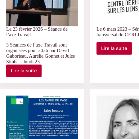
Le 23 février 2026 – Séance de
Le 6 mars 2023 – Sém
l’axe Travail
transversal du CERL
3 Séances de l’axe Travail sont
Lire la suite
organisées pour 2026 par David
Le
Gaborieau, Aurélie Gonnet et Jules
6
Simha – lundi 23…
mars
2023
Lire la suite
Le
–
23
Séminaire
février
transversa
2026
du
–
CERLIS
Séance
de
l’axe
Travail