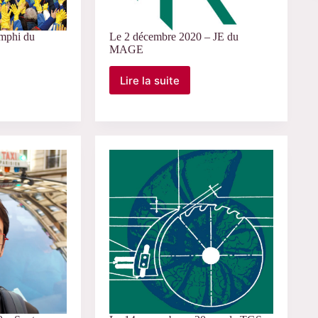
mphi du
Le 2 décembre 2020 – JE du
MAGE
Lire la suite
Le
2
décembre
2020
–
JE
du
MAGE