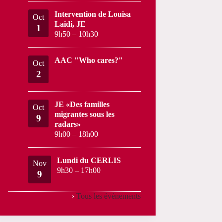
Intervention de Louisa
Oct
Laidi, JE
1
9h50
–
10h30
AAC "Who cares?"
Oct
2
JE «Des familles
Oct
migrantes sous les
9
radars»
9h00
–
18h00
Lundi du CERLIS
Nov
9h30
–
17h00
9
›
Tous les évènements