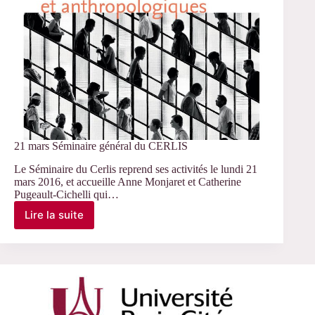
21 mars Séminaire général du CERLIS
Le Séminaire du Cerlis reprend ses activités le lundi 21
mars 2016, et accueille Anne Monjaret et Catherine
Pugeault-Cichelli qui…
Lire la suite
21
mars
Séminaire
général
du
CERLIS