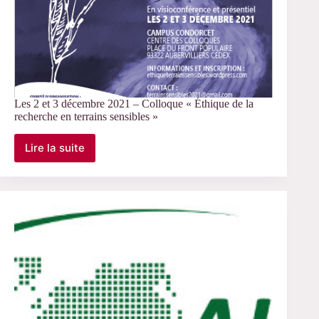
Les 2 et 3 décembre 2021 – Colloque « Éthique de la
recherche en terrains sensibles »
Lire la suite
Les
2
et
3
décembre
2021
–
Colloque
« Éthique
de
la
recherche
en