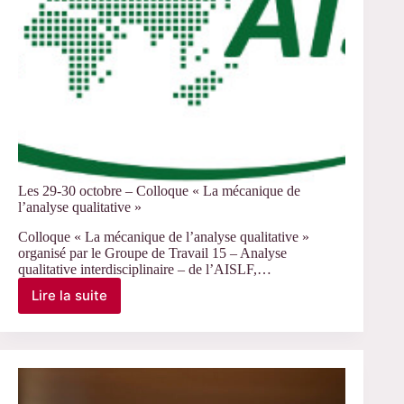
terrains
sensibles »
Les 29-30 octobre – Colloque « La mécanique de
l’analyse qualitative »
Colloque « La mécanique de l’analyse qualitative »
organisé par le Groupe de Travail 15 – Analyse
qualitative interdisciplinaire – de l’AISLF,…
Lire la suite
Les
29-
30
octobre
–
Colloque