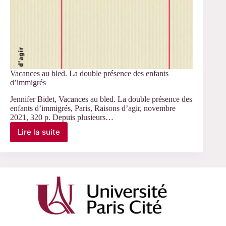
Vacances au bled. La double présence des enfants
d’immigrés
Jennifer Bidet, Vacances au bled. La double présence des
enfants d’immigrés, Paris, Raisons d’agir, novembre
2021, 320 p. Depuis plusieurs…
Lire la suite
Vacances
au
bled.
La
double
présence
des
enfants
d’immigrés