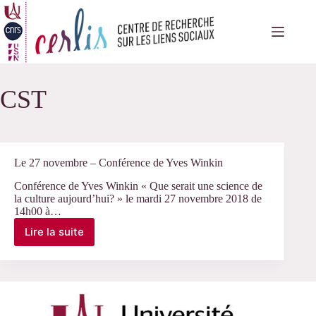
Passer
au
contenu
CST
Le 27 novembre – Conférence de Yves Winkin
Conférence de Yves Winkin « Que serait une science de
la culture aujourd’hui? » le mardi 27 novembre 2018 de
14h00 à…
Lire la suite
Le
27
novembre
–
Conférence
de