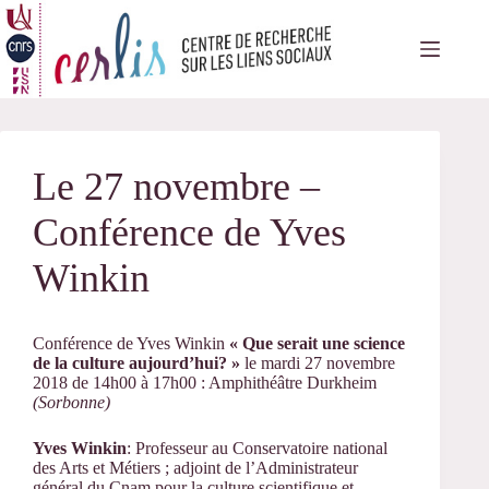
Passer
au
contenu
Le 27 novembre –
Conférence de Yves
Winkin
Conférence de Yves Winkin
« Que serait une science
de la culture aujourd’hui? »
le mardi 27 novembre
2018 de 14h00 à 17h00 : Amphithéâtre Durkheim
(Sorbonne)
Yves Winkin
: Professeur au Conservatoire national
des Arts et Métiers ; adjoint de l’Administrateur
général du Cnam pour la culture scientifique et