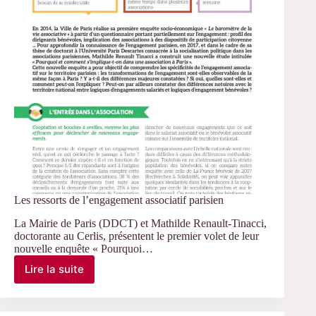
approches
plurielles »
Les ressorts de l’engagement associatif parisien
La Mairie de Paris (DDCT) et Mathilde Renault-Tinacci,
doctorante au Cerlis, présentent le premier volet de leur
nouvelle enquête « Pourquoi…
Lire la suite
Les
ressorts
de
l’engagement