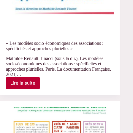
« Les modèles socio-économiques des associations :
spécificités et approches plurielles »
Mathilde Renault-Tinacci (sous la dir.), Les modèles
socio-économiques des associations : spécificités et
approches plurielles, Paris, La documentation Française,
2021,…
Lire la suite
« Les
modèles
socio-
économiques
des
associations
:
spécificités
et