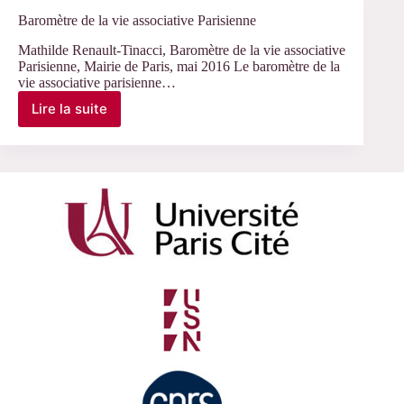
associatif
Baromètre de la vie associative Parisienne
parisien
Mathilde Renault-Tinacci, Baromètre de la vie associative
Parisienne, Mairie de Paris, mai 2016 Le baromètre de la
vie associative parisienne…
Lire la suite
Baromètre
de
la
vie
associative
Parisienne