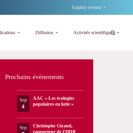
English version
ications
Diffusion
Activités scientifiques
Prochains évènements
AAC « Les écologies
Sep
populaires en lutte »
4
Christophe Giraud,
Sep
rapporteur de l’HDR