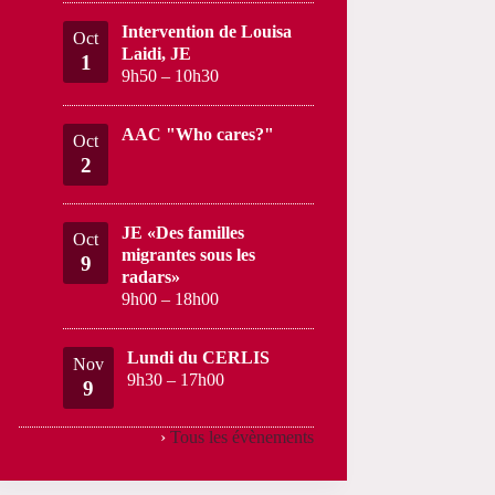
Intervention de Louisa
Oct
Laidi, JE
1
9h50
–
10h30
AAC "Who cares?"
Oct
2
JE «Des familles
Oct
migrantes sous les
9
radars»
9h00
–
18h00
Lundi du CERLIS
Nov
9h30
–
17h00
9
›
Tous les évènements