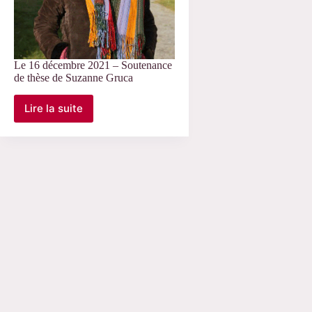
Le 16 décembre 2021 – Soutenance
de thèse de Suzanne Gruca
Lire la suite
Le
16
décembre
2021
–
Soutenance
de
thèse
de
Suzanne
Gruca