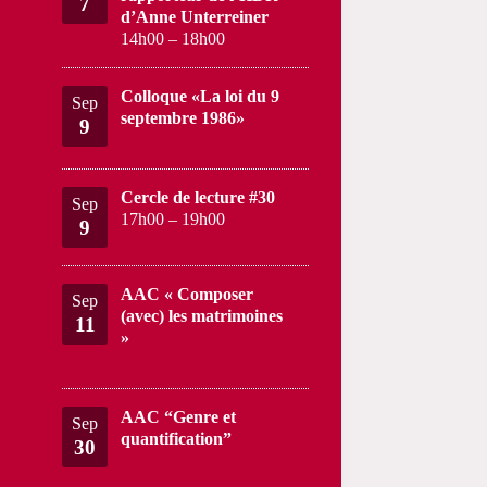
7
d’Anne Unterreiner
14h00
–
18h00
Colloque «La loi du 9
Sep
septembre 1986»
9
Cercle de lecture #30
Sep
17h00
–
19h00
9
AAC « Composer
Sep
(avec) les matrimoines
11
»
AAC “Genre et
Sep
quantification”
30