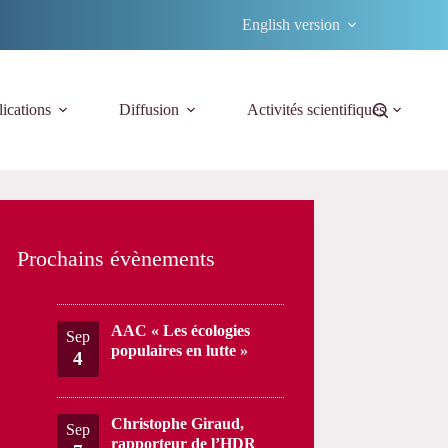
English version
ications
Diffusion
Activités scientifiques
Prochains évènements
AAC « Les écologies
Sep
populaires en lutte »
4
Christophe Giraud,
Sep
rapporteur de l’HDR