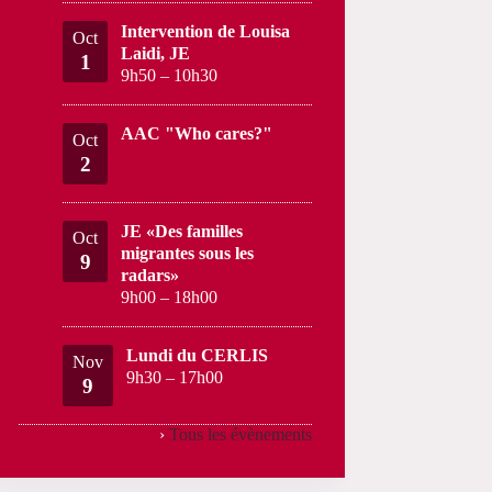
Intervention de Louisa
Oct
Laidi, JE
1
9h50
–
10h30
AAC "Who cares?"
Oct
2
JE «Des familles
Oct
migrantes sous les
9
radars»
9h00
–
18h00
Lundi du CERLIS
Nov
9h30
–
17h00
9
›
Tous les évènements