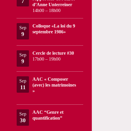
7
d’Anne Unterreiner
14h00
–
18h00
Colloque «La loi du 9
Sep
septembre 1986»
9
Cercle de lecture #30
Sep
17h00
–
19h00
9
AAC « Composer
Sep
(avec) les matrimoines
11
»
AAC “Genre et
Sep
quantification”
30