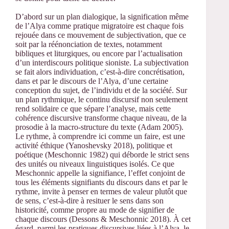
D’abord sur un plan dialogique, la signification même
de l’Alya comme pratique migratoire est chaque fois
rejouée dans ce mouvement de subjectivation, que ce
soit par la réénonciation de textes, notamment
bibliques et liturgiques, ou encore par l’actualisation
d’un interdiscours politique sioniste. La subjectivation
se fait alors individuation, c’est-à-dire concrétisation,
dans et par le discours de l’Alya, d’une certaine
conception du sujet, de l’individu et de la société. Sur
un plan rythmique, le continu discursif non seulement
rend solidaire ce que sépare l’analyse, mais cette
cohérence discursive transforme chaque niveau, de la
prosodie à la macro-structure du texte (Adam 2005).
Le rythme, à comprendre ici comme un faire, est une
activité éthique (Yanoshevsky 2018), politique et
poétique (Meschonnic 1982) qui déborde le strict sens
des unités ou niveaux linguistiques isolés. Ce que
Meschonnic appelle la signifiance, l’effet conjoint de
tous les éléments signifiants du discours dans et par le
rythme, invite à penser en termes de valeur plutôt que
de sens, c’est-à-dire à resituer le sens dans son
historicité, comme propre au mode de signifier de
chaque discours (Dessons & Meschonnic 2018). À cet
égard, parmi les pratiques discursives liées à l’Alya, le