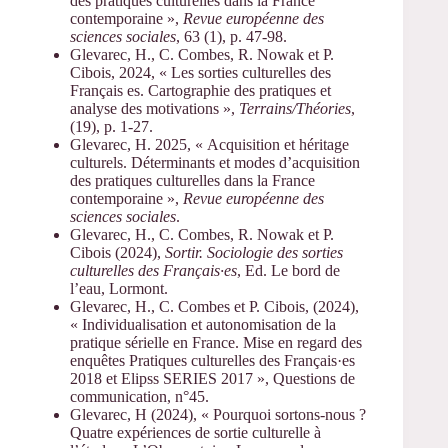
des pratiques culturelles dans la France
contemporaine »,
Revue européenne des
sciences sociales
, 63 (1), p. 47-98.
Glevarec, H., C. Combes, R. Nowak et P.
Cibois, 2024, « Les sorties culturelles des
Français es. Cartographie des pratiques et
analyse des motivations »,
Terrains/Théories
,
(19), p. 1-27.
Glevarec, H. 2025, « Acquisition et héritage
culturels. Déterminants et modes d’acquisition
des pratiques culturelles dans la France
contemporaine »,
Revue européenne des
sciences sociales
.
Glevarec, H., C. Combes, R. Nowak et P.
Cibois (2024),
Sortir.
Sociologie des sorties
culturelles des Français·es
, Ed. Le bord de
l’eau, Lormont.
Glevarec, H., C. Combes et P. Cibois, (2024),
« Individualisation et autonomisation de la
pratique sérielle en France. Mise en regard des
enquêtes Pratiques culturelles des Français·es
2018 et Elipss SERIES 2017 », Questions de
communication, n°45.
Glevarec, H (2024), « Pourquoi sortons-nous ?
Quatre expériences de sortie culturelle à