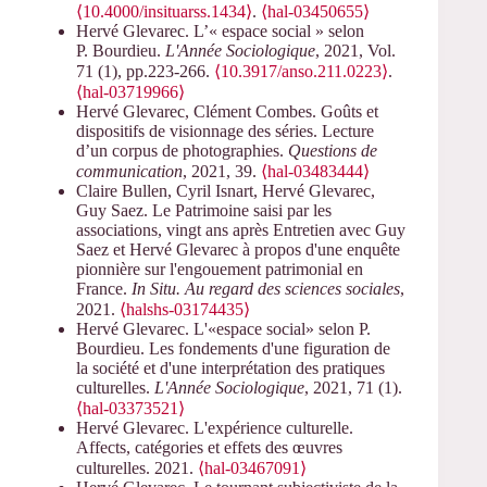
⟨10.4000/insituarss.1434⟩
.
⟨hal-03450655⟩
Hervé Glevarec. L’« espace social » selon
P. Bourdieu.
L'Année Sociologique
, 2021, Vol.
71 (1), pp.223-266.
⟨10.3917/anso.211.0223⟩
.
⟨hal-03719966⟩
Hervé Glevarec, Clément Combes. Goûts et
dispositifs de visionnage des séries. Lecture
d’un corpus de photographies.
Questions de
communication
, 2021, 39.
⟨hal-03483444⟩
Claire Bullen, Cyril Isnart, Hervé Glevarec,
Guy Saez. Le Patrimoine saisi par les
associations, vingt ans après Entretien avec Guy
Saez et Hervé Glevarec à propos d'une enquête
pionnière sur l'engouement patrimonial en
France.
In Situ. Au regard des sciences sociales
,
2021.
⟨halshs-03174435⟩
Hervé Glevarec. L'«espace social» selon P.
Bourdieu. Les fondements d'une figuration de
la société et d'une interprétation des pratiques
culturelles.
L'Année Sociologique
, 2021, 71 (1).
⟨hal-03373521⟩
Hervé Glevarec. L'expérience culturelle.
Affects, catégories et effets des œuvres
culturelles. 2021.
⟨hal-03467091⟩