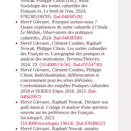
Nowak, Philippe Cibois (Dir.). Sortir.
Sociologie des sorties culturelles des
Français·es. Le bord de l'eau, 2024,
9782385190705.
⟨hal-04838528⟩
Hervé Glevarec. Pourquoi sortons-nous ?
Quatre expériences de sortie culturelle à l’étude.
Le Médian, Observatoire des politiques
culturelles
, 2024.
⟨hal-04838590⟩
Hervé Glevarec, Clément Combes, Raphaël
Nowak, Philippe Cibois. Les sorties culturelles
des Français·es. Cartographie des pratiques et
analyse des motivations.
Terrains/Théories
,
2024, 19,
⟨10.4000/13c56⟩
.
⟨hal-05554730⟩
Hervé Glevarec, Clément Combes, Philippe
Cibois. Individualisation, différenciation et
concernement pour les séries télévisées.
Confrontation des enquêtes Pratiques culturelles
2018 et SERIES Elipss 2018. 2023.
⟨hal-
04042997⟩
Hervé Glevarec, Raphaël Nowak. Déclarer son
goût musical. Codage et analyse d'une question
ouverte sur les préférences des Français.
SociologieS
, 2023,
⟨10.4000/sociologies.19614⟩
.
⟨hal-03948622⟩
Hervé Glevarec, Raphaël Nowak. numéro