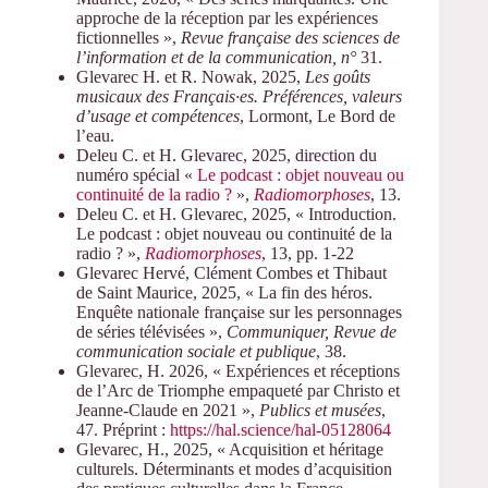
approche de la réception par les expériences
fictionnelles »,
Revue française des sciences de
l’information et de la communication, n°
31.
Glevarec H. et R. Nowak, 2025,
Les goûts
musicaux des Français·es. Préférences, valeurs
d’usage et compétences
, Lormont, Le Bord de
l’eau.
Deleu C. et H. Glevarec, 2025, direction du
numéro spécial «
Le podcast : objet nouveau ou
continuité de la radio ?
»,
Radiomorphoses
, 13.
Deleu C. et H. Glevarec, 2025, « Introduction.
Le podcast : objet nouveau ou continuité de la
radio ? »,
Radiomorphoses
, 13, pp. 1-22
Glevarec Hervé, Clément Combes et Thibaut
de Saint Maurice, 2025, « La fin des héros.
Enquête nationale française sur les personnages
de séries télévisées »,
Communiquer, Revue de
communication sociale et publique
, 38.
Glevarec, H. 2026, « Expériences et réceptions
de l’Arc de Triomphe empaqueté par Christo et
Jeanne-Claude en 2021 »,
Publics et musées
,
47. Préprint :
https://hal.science/hal-05128064
Glevarec, H., 2025, « Acquisition et héritage
culturels. Déterminants et modes d’acquisition