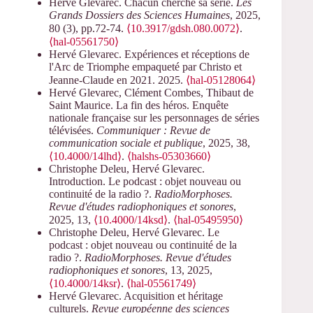
Hervé Glevarec. Chacun cherche sa série.
Les
Grands Dossiers des Sciences Humaines
, 2025,
80 (3), pp.72-74.
⟨10.3917/gdsh.080.0072⟩
.
⟨hal-05561750⟩
Hervé Glevarec. Expériences et réceptions de
l'Arc de Triomphe empaqueté par Christo et
Jeanne-Claude en 2021. 2025.
⟨hal-05128064⟩
Hervé Glevarec, Clément Combes, Thibaut de
Saint Maurice. La fin des héros. Enquête
nationale française sur les personnages de séries
télévisées.
Communiquer : Revue de
communication sociale et publique
, 2025, 38,
⟨10.4000/14lhd⟩
.
⟨halshs-05303660⟩
Christophe Deleu, Hervé Glevarec.
Introduction. Le podcast : objet nouveau ou
continuité de la radio ?.
RadioMorphoses.
Revue d'études radiophoniques et sonores
,
2025, 13,
⟨10.4000/14ksd⟩
.
⟨hal-05495950⟩
Christophe Deleu, Hervé Glevarec. Le
podcast : objet nouveau ou continuité de la
radio ?.
RadioMorphoses. Revue d'études
radiophoniques et sonores
, 13, 2025,
⟨10.4000/14ksr⟩
.
⟨hal-05561749⟩
Hervé Glevarec. Acquisition et héritage
culturels.
Revue européenne des sciences