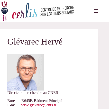
Passer
au
contenu
Glévarec Hervé
Directeur de recherche au CNRS
Bureau : R645F, Bâtiment Principal
E-mail :
herve.glevarec@cnrs.fr