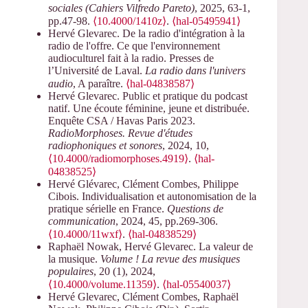
sociales (Cahiers Vilfredo Pareto)
, 2025, 63-1,
pp.47-98.
⟨10.4000/1410z⟩
.
⟨hal-05495941⟩
Hervé Glevarec. De la radio d'intégration à la
radio de l'offre. Ce que l'environnement
audioculturel fait à la radio. Presses de
l’Université de Laval.
La radio dans l'univers
audio
, A paraître.
⟨hal-04838587⟩
Hervé Glevarec. Public et pratique du podcast
natif. Une écoute féminine, jeune et distribuée.
Enquête CSA / Havas Paris 2023.
RadioMorphoses. Revue d'études
radiophoniques et sonores
, 2024, 10,
⟨10.4000/radiomorphoses.4919⟩
.
⟨hal-
04838525⟩
Hervé Glévarec, Clément Combes, Philippe
Cibois. Individualisation et autonomisation de la
pratique sérielle en France.
Questions de
communication
, 2024, 45, pp.269-306.
⟨10.4000/11wxf⟩
.
⟨hal-04838529⟩
Raphaël Nowak, Hervé Glevarec. La valeur de
la musique.
Volume ! La revue des musiques
populaires
, 20 (1), 2024,
⟨10.4000/volume.11359⟩
.
⟨hal-05540037⟩
Hervé Glevarec, Clément Combes, Raphaël