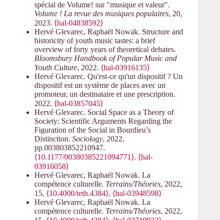
spécial de Volume! sur "musique et valeur".
Volume ! La revue des musiques populaires
, 20,
2023.
⟨hal-04838592⟩
Hervé Glevarec, Raphaël Nowak. Structure and
historicity of youth music tastes: a brief
overview of forty years of theoretical debates.
Bloomsbury Handbook of Popular Music and
Youth Culture
, 2022.
⟨hal-03916135⟩
Hervé Glevarec. Qu'est-ce qu'un dispositif ? Un
dispositif est un système de places avec un
promoteur, un destinataire et une prescription.
2022.
⟨hal-03857045⟩
Hervé Glevarec. Social Space as a Theory of
Society: Scientific Arguments Regarding the
Figuration of the Social in Bourdieu’s
Distinction.
Sociology
, 2022,
pp.003803852210947.
⟨10.1177/00380385221094771⟩
.
⟨hal-
03916058⟩
Hervé Glevarec, Raphaël Nowak. La
compétence culturelle.
Terrains/Théories
, 2022,
15,
⟨10.4000/teth.4384⟩
.
⟨hal-03948598⟩
Hervé Glevarec, Raphaël Nowak. La
compétence culturelle.
Terrains/Théories
, 2022,