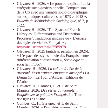
Glevarec H., 2026, « Le pouvoir explicatif de la
catégorie socio-professionnelle. Comparaison
de la CS avec une variable socio-biographique
sur les pratiques culturelles en 1973 et 2018 »,
Bulletin de Méthodologie Sociologique
, n° 2, p.
1-22.
Glevarec H., 2026, ‘The Space of French
Lifestyles: Differentiation and Distinction
Processes’, Traduction anglaise de « L’espace
des styles de vie des Français » :
https://hal.science/hal-05585978
Glevarec H., 2025 (antidaté, parution en 2026),
« L’espace des styles de vie des Français : entre
différenciation et distinction »,
Sociologie et
sociétés
, n°1/57.
Glevarec, H., 2026.
La culture à l’ère de la
diversité. Essai critique cinquante ans après La
Distinction
. La Tour d’Aigues : Editions de
l’Aube.
Glevarec, H., Combes, C. et T. de Saint
Maurice, 2026.
Des séries qui comptent.
Enquête sur le goût des Français
. La Tour
d’Aigues : L’Aube.
Combes, C., H. Glevarec, et T. de Saint
Maurice, 2026, « Des séries marquantes. Une