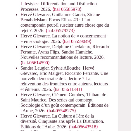
Lifestyles: Differentiation and Distinction
Processes. 2026.
⟨hal-05585978⟩
Hervé Glevarec, Guillaume Garcia, Zidane
Benabdelslam. Focus Elipss #3 : L’art
contemporain peut-il susciter autre chose que du
rejet ?. 2026.
⟨hal-05579273⟩
Hervé Glevarec. La notion de « concernement
» en sociologie. 2026.
⟨hal-05559049⟩
Hervé Glevarec, Delphine Chedaleux, Riccardo
Ferrante, Ayma Flips, Sandra Hamiche.
Nouvelles recommandations de lecture. 2026.
⟨hal-05614590⟩
Sandra Laugier, Sylvie Allouche, Hervé
Glevarec, Eric Maigret, Riccardo Ferrante. Une
nouvelle démocratie de la lecture ? La
réinvention des frontières entre auteurs, lecteurs
et éditeurs. 2026.
⟨hal-05611341⟩
Hervé Glevarec, Clément Combes, Thibaut de
Saint Maurice. Des séries qui comptent.
Sociologie d’un goût contemporain. Éditions de
l'Aube, 2026.
⟨hal-05548275⟩
Hervé Glevarec. La Culture à l'ère de la
diversité. Cinquante ans après La Distinction.
Éditions de l'Aube. 2026.
⟨hal-05643518⟩