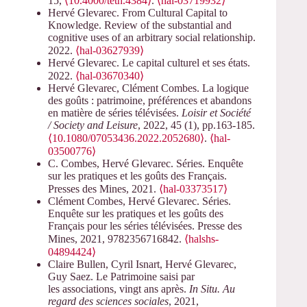
15,
⟨10.4000/teth.4384⟩
.
⟨hal-03719932⟩
Hervé Glevarec. From Cultural Capital to
Knowledge. Review of the substantial and
cognitive uses of an arbitrary social relationship.
2022.
⟨hal-03627939⟩
Hervé Glevarec. Le capital culturel et ses états.
2022.
⟨hal-03670340⟩
Hervé Glevarec, Clément Combes. La logique
des goûts : patrimoine, préférences et abandons
en matière de séries télévisées.
Loisir et Société
/ Society and Leisure
, 2022, 45 (1), pp.163-185.
⟨10.1080/07053436.2022.2052680⟩
.
⟨hal-
03500776⟩
C. Combes, Hervé Glevarec. Séries. Enquête
sur les pratiques et les goûts des Français.
Presses des Mines, 2021.
⟨hal-03373517⟩
Clément Combes, Hervé Glevarec. Séries.
Enquête sur les pratiques et les goûts des
Français pour les séries télévisées. Presse des
Mines, 2021, 9782356716842.
⟨halshs-
04894424⟩
Claire Bullen, Cyril Isnart, Hervé Glevarec,
Guy Saez. Le Patrimoine saisi par
les associations, vingt ans après.
In Situ. Au
regard des sciences sociales
, 2021,