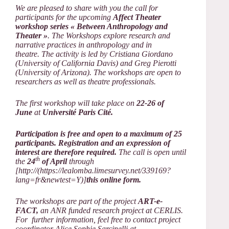
We are pleased to share with you the call for
participants for the upcoming
Affect Theater
workshop series « Between Anthropology and
Theater »
. The Workshops explore research and
narrative practices in anthropology and in
theatre. The activity is led by Cristiana Giordano
(University of California Davis) and Greg Pierotti
(University of Arizona). The workshops are open to
researchers as well as theatre professionals.
The first workshop will take place on
22-26 of
June
at
Université Paris Cité.
Participation is free and open to a maximum of 25
participants. Registration and an expression of
interest are therefore required.
The call is open until
th
the
24
of April
through
[http://(https://lealomba.limesurvey.net/339169?
lang=fr&newtest=Y)]
this online form.
The workshops are part of the project
ART-e-
FACT,
an ANR funded research project at CERLIS.
For further information, feel free to contact project
coordinator Alice Sophie Sarcinelli at