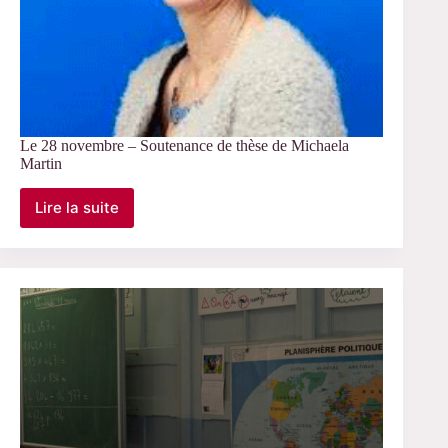
Le 28 novembre – Soutenance de thèse de Michaela
Martin
Lire la suite
Le
28
novembre
–
Soutenance
de
thèse
de
Michaela
Martin