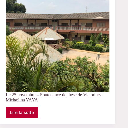
–
Invités
dans
le
Séminaire
de
Francis
Lebon
Le 25 novembre – Soutenance de thèse de Victorine-
Michælina YAYA
Lire la suite
Le
25
novembre