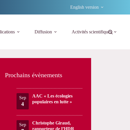
English version
ications
Diffusion
Activités scientifiques
Prochains évènements
AAC « Les écologies
Sep
populaires en lutte »
4
Christophe Giraud,
Sep
rapporteur de l’HDR