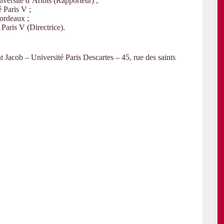
ersité d’Artois (Rapporteur) ;
 Paris V ;
ordeaux ;
 Paris V (Directrice).
nt Jacob – Université Paris Descartes – 45, rue des saints