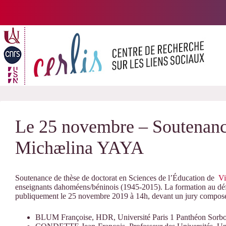
Passer
au
contenu
Le 25 novembre – Soutenance
Michælina YAYA
Soutenance de thèse de doctorat en Sciences de l’Éducation de
Vi
enseignants dahoméens/béninois (1945-2015). La formation au défi
publiquement le 25 novembre 2019 à 14h, devant un jury composé
BLUM Françoise, HDR, Université Paris 1 Panthéon Sorbo