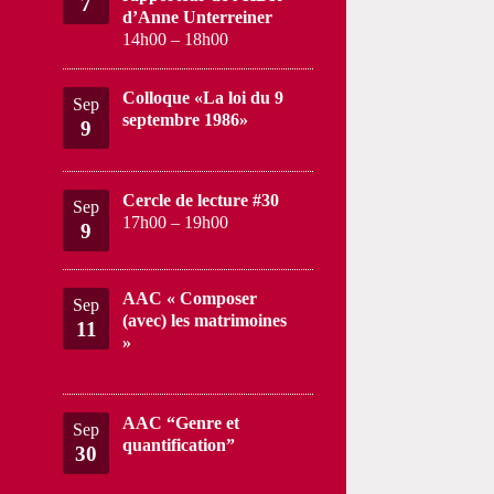
7
d’Anne Unterreiner
14h00
–
18h00
Colloque «La loi du 9
Sep
septembre 1986»
9
Cercle de lecture #30
Sep
17h00
–
19h00
9
AAC « Composer
Sep
(avec) les matrimoines
11
»
AAC “Genre et
Sep
quantification”
30