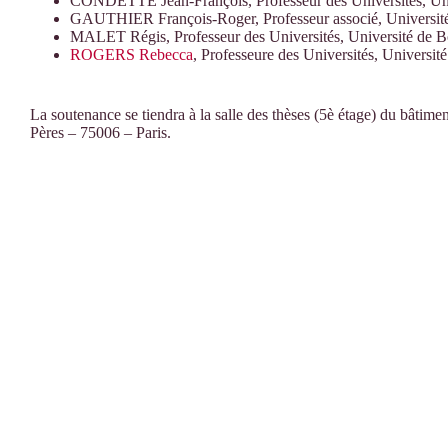
CONDETTE Jean-François, Professeur des Universités, Univ
GAUTHIER François-Roger, Professeur associé, Université
MALET Régis, Professeur des Universités, Université de B
ROGERS Rebecca
, Professeure des Universités, Université
La soutenance se tiendra à la salle des thèses (5è étage) du bâtime
Pères – 75006 – Paris.