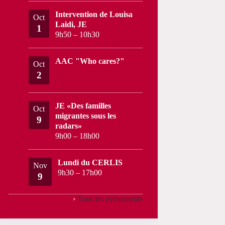
Intervention de Louisa
Oct
Laidi, JE
1
9h50
–
10h30
AAC "Who cares?"
Oct
2
JE «Des familles
Oct
migrantes sous les
9
radars»
9h00
–
18h00
Lundi du CERLIS
Nov
9h30
–
17h00
9
›
Tous les évènements