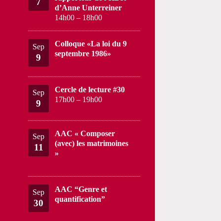
7
d’Anne Unterreiner
14h00
–
18h00
Colloque «La loi du 9
Sep
septembre 1986»
9
Cercle de lecture #30
Sep
17h00
–
19h00
9
AAC « Composer
Sep
(avec) les matrimoines
11
»
AAC “Genre et
Sep
quantification”
30