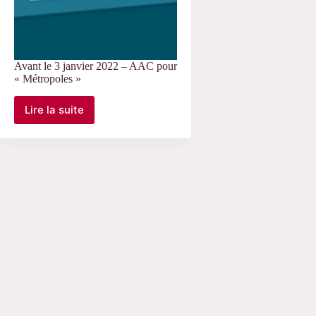
Avant le 3 janvier 2022 – AAC pour
« Métropoles »
Lire la suite
Avant
le
3
janvier
2022
–
AAC
pour
« Métropoles »