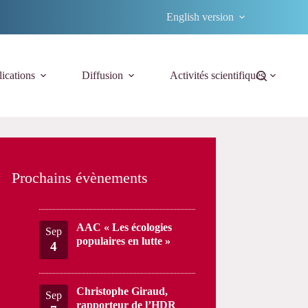
English version
ications
Diffusion
Activités scientifiques
Prochains évènements
AAC « Les écologies
Sep
populaires en lutte »
4
Christophe Giraud,
Sep
rapporteur de l’HDR