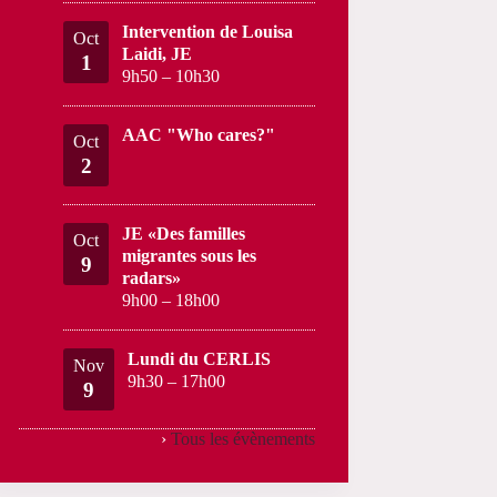
Intervention de Louisa
Oct
Laidi, JE
1
9h50
–
10h30
AAC "Who cares?"
Oct
2
JE «Des familles
Oct
migrantes sous les
9
radars»
9h00
–
18h00
Lundi du CERLIS
Nov
9h30
–
17h00
9
›
Tous les évènements