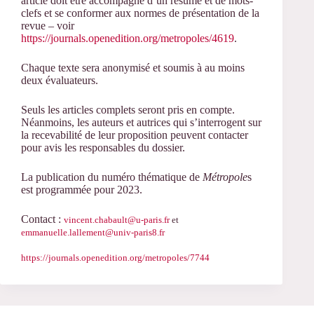
article doit être accompagné d’un résumé et de mots-
clefs et se conformer aux normes de présentation de la
revue – voir
https://journals.openedition.org/metropoles/4619
.
Chaque texte sera anonymisé et soumis à au moins
deux évaluateurs.
Seuls les articles complets seront pris en compte.
Néanmoins, les auteurs et autrices qui s’interrogent sur
la recevabilité de leur proposition peuvent contacter
pour avis les responsables du dossier.
La publication du numéro thématique de
Métropole
s
est programmée pour 2023.
Contact :
vincent.chabault@u-paris.fr
et
emmanuelle.lallement@univ-paris8.fr
https://journals.openedition.org/metropoles/7744