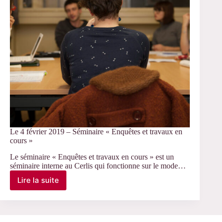
Henri-
Panabière
Le 4 février 2019 – Séminaire « Enquêtes et travaux en
cours »
Le séminaire « Enquêtes et travaux en cours » est un
séminaire interne au Cerlis qui fonctionne sur le mode…
Lire la suite
Le
4
février
2019
–