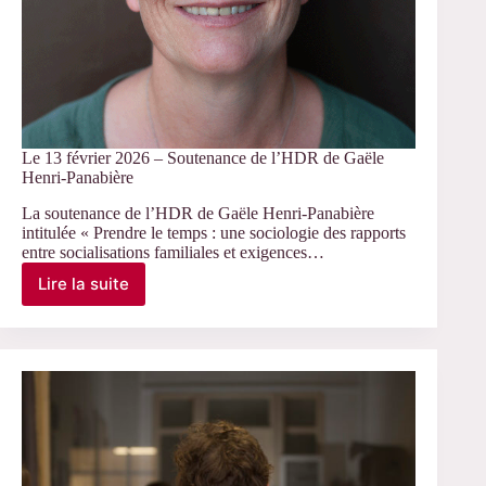
Le 13 février 2026 – Soutenance de l’HDR de Gaële
Henri-Panabière
La soutenance de l’HDR de Gaële Henri-Panabière
intitulée « Prendre le temps : une sociologie des rapports
entre socialisations familiales et exigences…
Lire la suite
Le
13
février
2026
–
Soutenance
de
l’HDR
de
Gaële