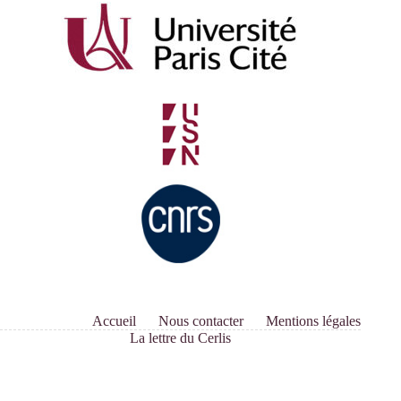
Séminaire
«
Enquêtes
et
travaux
en
cours
»
Accueil
Nous contacter
Mentions légales
La lettre du Cerlis