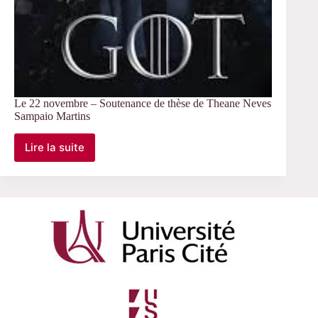
Le 22 novembre – Soutenance de thèse de Theane Neves
Sampaio Martins
Lire la suite
Le
22
novembre
–
Soutenance
de
thèse
de
Theane
Neves
Sampaio
Martins