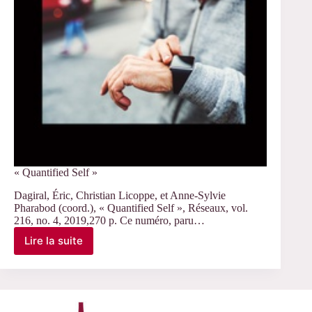
« Quantified Self »
Dagiral, Éric, Christian Licoppe, et Anne-Sylvie
Pharabod (coord.), « Quantified Self », Réseaux, vol.
216, no. 4, 2019,270 p. Ce numéro, paru…
Lire la suite
« Quantified
Self »