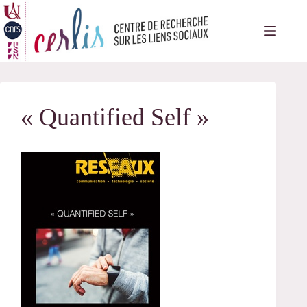
Passer
au
contenu
« Quantified Self »