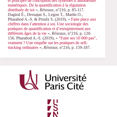
et principes de conception des systèmes d’automesure
numériques. De la quantification à la régulation
distribuée de soi
»,
Réseaux
, n°216, p. 85-117.
Dagiral É., Dessajan S., Legon T., Martin O.,
Pharabod A.-S. & Proulx S. (2019), «
Faire place aux
chiffres dans l’attention à soi. Une sociologie des
pratiques de quantification et d’enregistrement aux
différents âges de la vie
»,
Réseaux
, n°216, p. 120-
156. Pharabod A.-S. (2019), «
“Faire ses 10 000 pas”,
vraiment ? Une enquête sur les pratiques de self-
tracking ordinaires
»,
Réseaux
, n°216, p. 159-187.