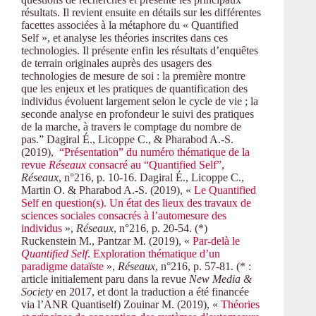
résultats. Il revient ensuite en détails sur les différentes
facettes associées à la métaphore du « Quantified
Self », et analyse les théories inscrites dans ces
technologies. Il présente enfin les résultats d’enquêtes
de terrain originales auprès des usagers des
technologies de mesure de soi : la première montre
que les enjeux et les pratiques de quantification des
individus évoluent largement selon le cycle de vie ; la
seconde analyse en profondeur le suivi des pratiques
de la marche, à travers le comptage du nombre de
pas.” Dagiral É., Licoppe C., & Pharabod A.-S.
(2019),
“Présentation” du numéro thématique de la
revue
Réseaux
consacré au “Quantified Self”
,
Réseaux
, n°216, p. 10-16. Dagiral É., Licoppe C.,
Martin O. & Pharabod A.-S. (2019), «
Le Quantified
Self en question(s). Un état des lieux des travaux de
sciences sociales consacrés à l’automesure des
individus
»,
Réseaux
, n°216, p. 20-54. (*)
Ruckenstein M., Pantzar M. (2019), «
Par-delà le
Quantified Self
. Exploration thématique d’un
paradigme dataïste
»,
Réseaux
, n°216, p. 57-81. (* :
article initialement paru dans la revue
New Media &
Society
en 2017, et dont la traduction a été financée
via l’ANR Quantiself) Zouinar M. (2019), «
Théories