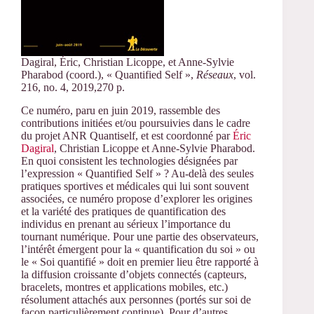
Dagiral, Éric, Christian Licoppe, et Anne-Sylvie
Pharabod (coord.), « Quantified Self »,
Réseaux
, vol.
216, no. 4, 2019,270 p.
Ce numéro, paru en juin 2019, rassemble des
contributions initiées et/ou poursuivies dans le cadre
du projet ANR Quantiself, et est coordonné par
Éric
Dagiral
, Christian Licoppe et Anne-Sylvie Pharabod.
En quoi consistent les technologies désignées par
l’expression « Quantified Self » ? Au-delà des seules
pratiques sportives et médicales qui lui sont souvent
associées, ce numéro propose d’explorer les origines
et la variété des pratiques de quantification des
individus en prenant au sérieux l’importance du
tournant numérique. Pour une partie des observateurs,
l’intérêt émergent pour la « quantification du soi » ou
le « Soi quantifié » doit en premier lieu être rapporté à
la diffusion croissante d’objets connectés (capteurs,
bracelets, montres et applications mobiles, etc.)
résolument attachés aux personnes (portés sur soi de
façon particulièrement continue). Pour d’autres