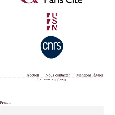
SOCIAL
TRANSFORMATIONS
IN
A
GLOBAL
WORLD
:
INDO-
FRENCH
PERSPECTIVES »
Accueil
Nous contacter
Mentions légales
La lettre du Cerlis
Prénom