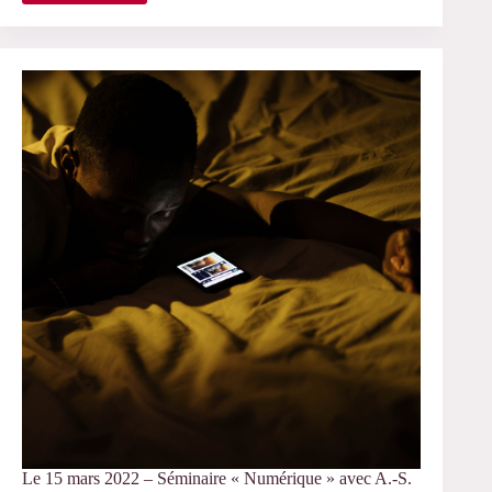
14
juin
2022
–
Séminaire
« Numérique »
avec
Dominique
Pasquier
Le 15 mars 2022 – Séminaire « Numérique » avec A.-S.