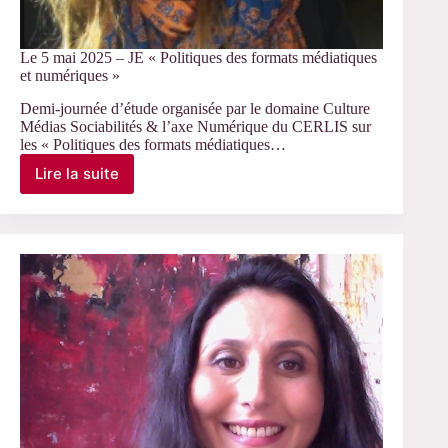
Le 5 mai 2025 – JE « Politiques des formats médiatiques
et numériques »
Demi-journée d’étude organisée par le domaine Culture
Médias Sociabilités & l’axe Numérique du CERLIS sur
les « Politiques des formats médiatiques…
Lire la suite
Le
5
mai
2025
–
JE
« Politiques
des
formats
médiatiques
et
numériques »