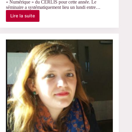
« Numérique » du CERLIS pour cette année. Le
séminaire a systématiquement lieu un lundi entre…
Lire la suite
Le
26
janvier
2026
–
Séminaire
de
l’axe
« Numérique »
du
Cerlis