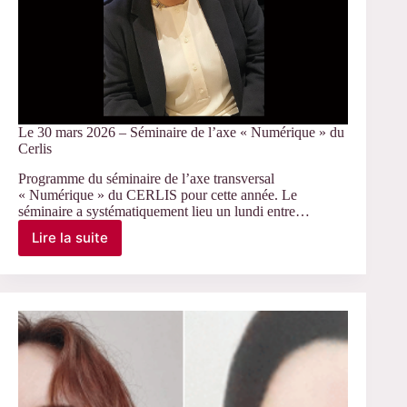
Le 30 mars 2026 – Séminaire de l’axe « Numérique » du
Cerlis
Programme du séminaire de l’axe transversal
« Numérique » du CERLIS pour cette année. Le
séminaire a systématiquement lieu un lundi entre…
Lire la suite
Le
30
mars
2026
–
Séminaire
de
l’axe
« Numérique »
du