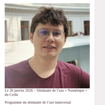
–
Séminaire
de
l’axe
« Numérique »
du
Cerlis
Le 26 janvier 2026 – Séminaire de l’axe « Numérique »
du Cerlis
Programme du séminaire de l’axe transversal