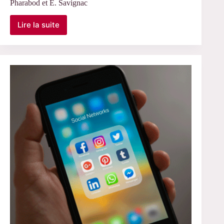
Pharabod et E. Savignac
Lire la suite
Le
15
mars
2022
–
Séminaire
« Numérique »
avec
A.-
S.
Pharabod
et
E.
Savignac