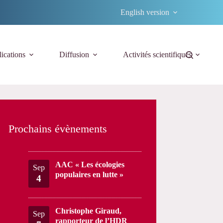
English version
ications
Diffusion
Activités scientifiques
Prochains évènements
AAC « Les écologies
Sep
populaires en lutte »
4
Christophe Giraud,
Sep
rapporteur de l’HDR