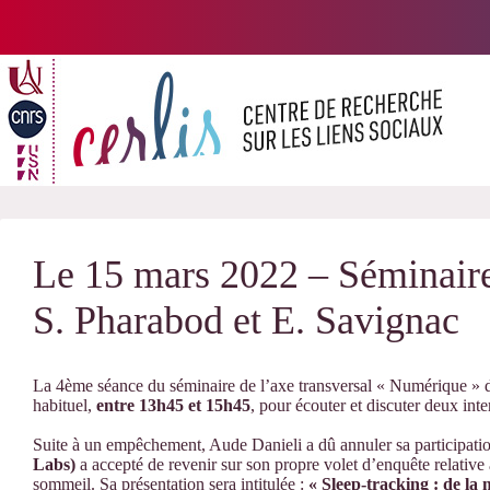
Passer
au
contenu
Le 15 mars 2022 – Séminair
S. Pharabod et E. Savignac
La 4ème séance du séminaire de l’axe transversal « Numérique »
habituel,
entre 13h45 et 15h45
, pour écouter et discuter deux inte
Suite à un empêchement, Aude Danieli a dû annuler sa participati
Labs)
a accepté de revenir sur son propre volet d’enquête relative
sommeil. Sa présentation sera intitulée :
« Sleep-tracking : de la