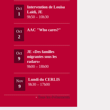
Intervention de Louisa
Oct
Laidi, JE
1
9h50
–
10h30
AAC "Who cares?"
Oct
2
JE «Des familles
Oct
migrantes sous les
9
radars»
9h00
–
18h00
Lundi du CERLIS
Nov
9h30
–
17h00
9
›
Tous les évènements