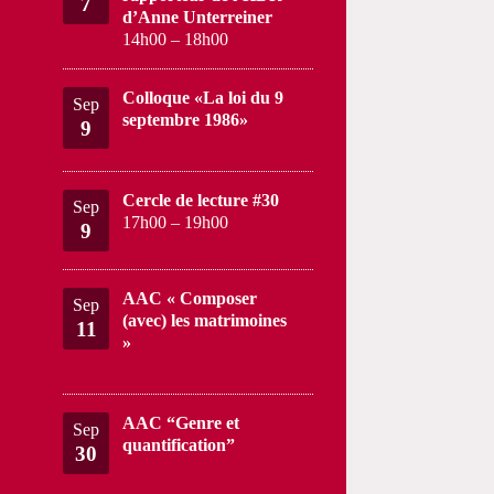
7
d’Anne Unterreiner
14h00
–
18h00
Colloque «La loi du 9
Sep
septembre 1986»
9
Cercle de lecture #30
Sep
17h00
–
19h00
9
AAC « Composer
Sep
(avec) les matrimoines
11
»
AAC “Genre et
Sep
quantification”
30