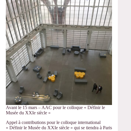
–
Colloque
international
« Définir
le
musée
du
XXIe
siècle »
Avant le 15 mars – AAC pour le colloque « Définir le
Musée du XXIe siècle »
Appel à contributions pour le colloque international
« Définir le Musée du XXIe siècle » qui se tiendra à Paris