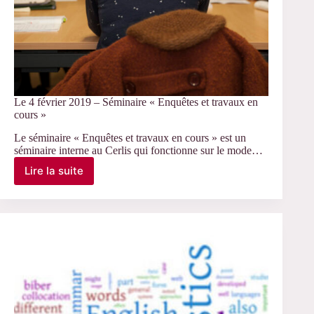
Le 4 février 2019 – Séminaire « Enquêtes et travaux en
cours »
Le séminaire « Enquêtes et travaux en cours » est un
séminaire interne au Cerlis qui fonctionne sur le mode…
Lire la suite
Le
4
février
2019
–
Séminaire
«
Enquêtes
et
travaux
en