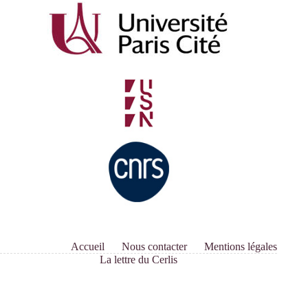
séance
du
Séminaire
«
Enquêtes
et
travaux
en
cours
»
au
CERLIS
Accueil
Nous contacter
Mentions légales
La lettre du Cerlis