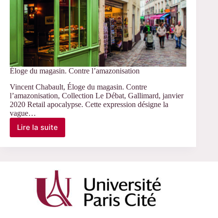
Éloge du magasin. Contre l’amazonisation
Vincent Chabault, Éloge du magasin. Contre
l’amazonisation, Collection Le Débat, Gallimard, janvier
2020 Retail apocalypse. Cette expression désigne la
vague…
Lire la suite
Éloge
du
magasin.
Contre
l’amazonisation