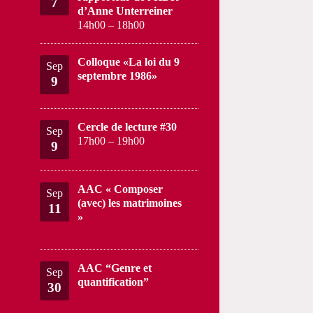
7
d’Anne Unterreiner
14h00
–
18h00
Colloque «La loi du 9
Sep
septembre 1986»
9
Cercle de lecture #30
Sep
17h00
–
19h00
9
AAC « Composer
Sep
(avec) les matrimoines
11
»
AAC “Genre et
Sep
quantification”
30