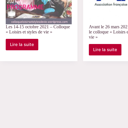
Les 14-15 octobre 2021 – Colloque
Avant le 26 mars 20
« Loisirs et styles de vie »
le colloque « Loisirs e
vie »
Lire la suite
Les
Lire la suite
Avant
14-
le
15
26
octobre
mars
2021
2021
–
–
Colloque
AAC
« Loisirs
pour
et
le
styles
colloque
de
« Loisirs
vie »
et
styles
de
vie »