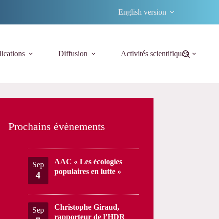
English version
ications
Diffusion
Activités scientifiques
Prochains évènements
AAC « Les écologies
Sep
populaires en lutte »
4
Christophe Giraud,
Sep
rapporteur de l’HDR