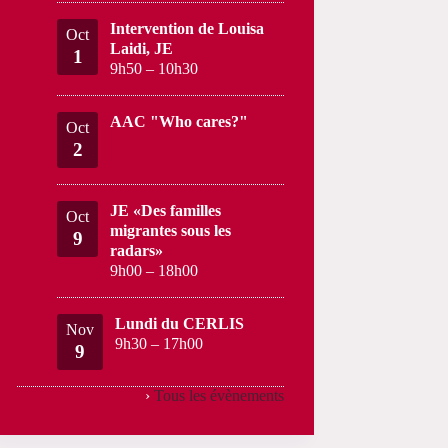
Intervention de Louisa
Oct
Laidi, JE
1
9h50
–
10h30
AAC "Who cares?"
Oct
2
JE «Des familles
Oct
migrantes sous les
9
radars»
9h00
–
18h00
Lundi du CERLIS
Nov
9h30
–
17h00
9
›
Tous les évènements